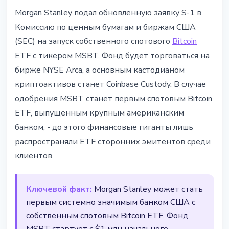
ИНСТИТУЦИИ
Morgan Stanley подал обновлённую заявку S-1 в
Morgan Stanley подал заявку на
Комиссию по ценным бумагам и биржам США
спотовый Bitcoin ETF - первый от
(SEC) на запуск собственного спотового
Bitcoin
крупного банка
ETF с тикером MSBT. Фонд будет торговаться на
бирже NYSE Arca, а основным кастодианом
20 марта 2026 г.
3 мин чтения
криптоактивов станет Coinbase Custody. В случае
Наталия Дорофеева
одобрения MSBT станет первым спотовым Bitcoin
ETF, выпущенным крупным американским
банком, - до этого финансовые гиганты лишь
распространяли ETF сторонних эмитентов среди
клиентов.
Ключевой факт:
Morgan Stanley может стать
первым системно значимым банком США с
собственным спотовым Bitcoin ETF. Фонд