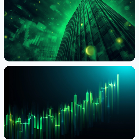
BNY Mellon запускает стейкинг для
институциональных клиентов вместе с Galaxy
4 августа 2026 г.
4 мин чтения
НОВОСТЬ
BlackRock токенизировал доступ к $311 млрд
денежных фондов Европы через Kinexys
JPMorgan
4 августа 2026 г.
5 мин чтения