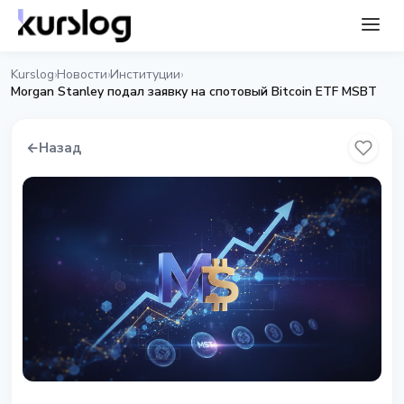
Kurslog
Новости
Институции
›
›
›
Morgan Stanley подал заявку на спотовый Bitcoin ETF MSBT
←
Назад