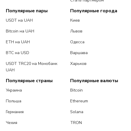
Стать партнером
Популярные пары
Популярные города
USDT на UAH
Киев
Bitcoin на UAH
Львов
ETH на UAH
Одесса
BTC на USD
Варшава
USDT TRC20 на Монобанк
Харьков
UAH
Популярные страны
Популярные валюты
Украина
Bitcoin
Польша
Ethereum
Германия
Solana
Чехия
TRON