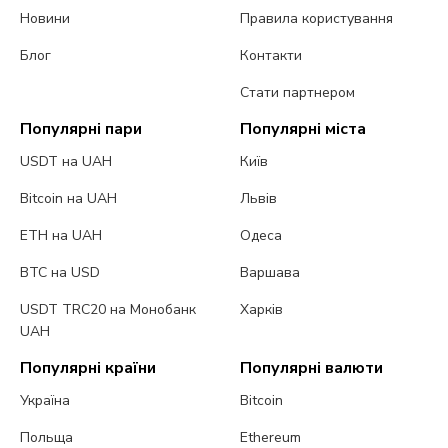
Новини
Правила користування
Блог
Контакти
Стати партнером
Популярні пари
Популярні міста
USDT на UAH
Київ
Bitcoin на UAH
Львів
ETH на UAH
Одеса
BTC на USD
Варшава
USDT TRC20 на Монобанк
Харків
UAH
Популярні країни
Популярні валюти
Україна
Bitcoin
Польща
Ethereum