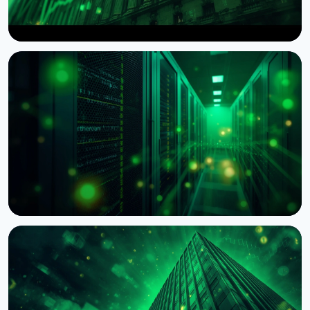
НОВИНА
Wintermute отримав статус брокера-дилера в
США
7 серпня 2026 р.
4 хв читання
НОВИНА
BNY Mellon запускає стейкінг для інституційних
клієнтів разом із Galaxy
4 серпня 2026 р.
4 хв читання