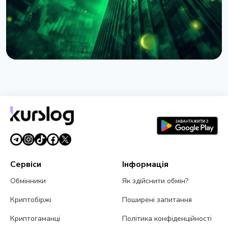
НОВИНА
BlackRock токенізував доступ до $311 млрд
грошових фондів у Європі через Kinexys
JPMorgan
4 серпня 2026 р.
5 хв читання
Сервіси
Інформація
Обмінники
Як здійснити обмін?
Криптобіржі
Поширені запитання
Криптогаманці
Політика конфіденційності