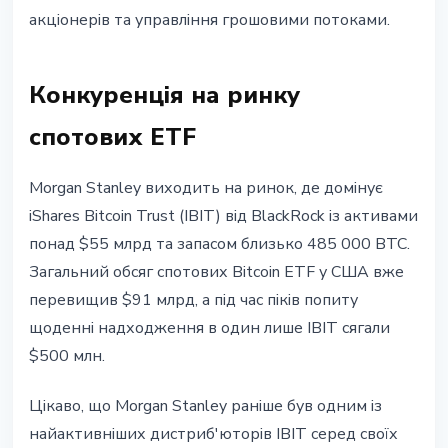
акціонерів та управління грошовими потоками.
Конкуренція на ринку
спотових ETF
Morgan Stanley виходить на ринок, де домінує
iShares Bitcoin Trust (IBIT) від BlackRock із активами
понад $55 млрд та запасом близько 485 000 BTC.
Загальний обсяг спотових Bitcoin ETF у США вже
перевищив $91 млрд, а під час піків попиту
щоденні надходження в один лише IBIT сягали
$500 млн.
Цікаво, що Morgan Stanley раніше був одним із
найактивніших дистриб'юторів IBIT серед своїх