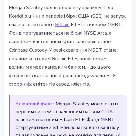
ІНСТИТУЦІЇ
Morgan Stanley подав оновлену заявку S-1 до
Morgan Stanley подав заявку на
Комісії з цінних паперів і бірж США (SEC) на запуск
спотовий Bitcoin ETF - перший
власного спотового
Bitcoin
ETF із тикером MSBT.
від великого банку
Фонд торгуватиметься на біржі NYSE Arca, а
основним кастодіаном криптоактивів стане
20 березня 2026 р.
3 хв читання
Coinbase Custody. У разі схвалення MSBT стане
Наталія Дорофєєва
першим спотовим Bitcoin ETF, випущеним
великим американським банком, - до цього
фінансові гіганти лише розповсюджували ETF
сторонніх емітентів серед клієнтів.
Ключовий факт:
Morgan Stanley може стати
першим системно важливим банком США з
власним спотовим Bitcoin ETF. Фонд MSBT
стартуватиме з $1 млн початкового капіталу
та запропонує знижку на комісію для перших