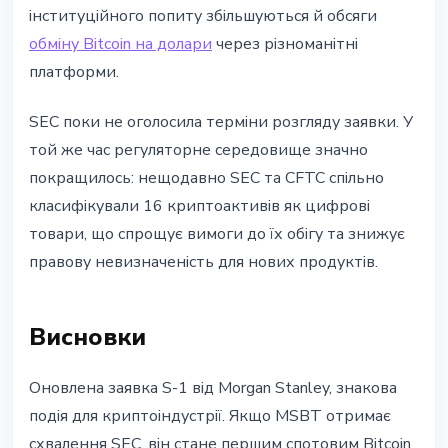
інституційного попиту збільшуються й обсяги
обміну Bitcoin на долари
через різноманітні
платформи.
SEC поки не оголосила терміни розгляду заявки. У
той же час регуляторне середовище значно
покращилось: нещодавно SEC та CFTC спільно
класифікували 16 криптоактивів як цифрові
товари, що спрощує вимоги до їх обігу та знижує
правову невизначеність для нових продуктів.
Висновки
Оновлена заявка S-1 від Morgan Stanley, знакова
подія для криптоіндустрії. Якщо MSBT отримає
схвалення SEC, він стане першим спотовим Bitcoin