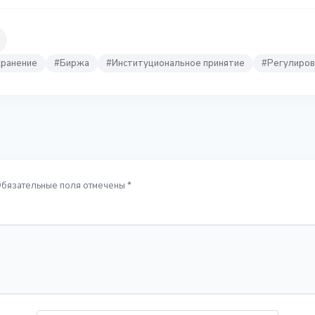
хранение
#
Биржа
#
Институциональное принятие
#
Регулиров
Обязательные поля отмечены *