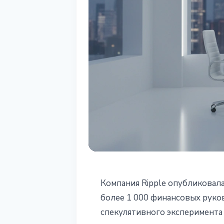
СТЕЙБЛКОИНЫ
Компания Ripple опубликовала
Опрос Ripple:
более 1 000 финансовых руко
спекулятивного эксперимента
признали циф