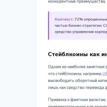
конкурентные преимущества.
необходимост
Контекст:
72% опрошенных 
20 марта 2026 г.
3 мин чтения
частью бизнес-стратегии. 
Наталия Дорофеева
средство управления корп
Стейблкоины как и
Одним из наиболее заметных 
что стейблкоины, например
U
высвободить оборотный капит
лишь как средство перевода д
Привязка к фиатным валютам,
привлекательными для консер