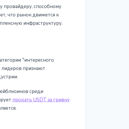
у провайдеру, способному
ет, что рынок движется к
мплексную инфраструктуру.
атегории "интересного
х лидеров признают
устрии.
тейблкоинов среди
ирует
продать USDT за гривну
ляется.