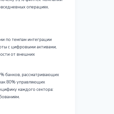
овседневных операциях.
ми по темпам интеграции
оты с цифровыми активами,
мости от внешних
2% банков, рассматривающих
 как 80% управляющих
ецифику каждого сектора:
бованиям.