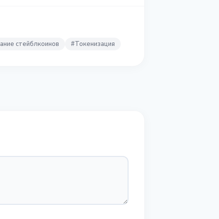
ание стейблкоинов
#
Токенизация