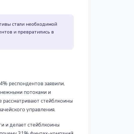
тивы стали необходимой
ентов и превратились в
74% респондентов заявили,
енежными потоками и
е рассматривают стейблкоины
начейского управления.
ти и делает стейблкоины
 почему 31% финтех-компаний