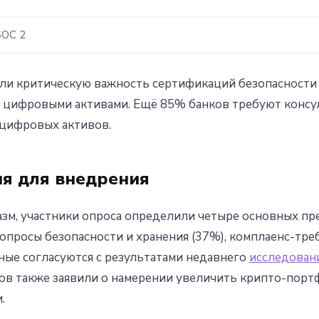
SOC 2
и критическую важность сертификаций безопасности - 
с цифровыми активами. Ещё 85% банков требуют конс
 цифровых активов.
ия для внедрения
зм, участники опроса определили четыре основных пре
вопросы безопасности и хранения (37%), комплаенс-тре
ные согласуются с результатами недавнего
исследовани
в также заявили о намерении увеличить крипто-портф
.