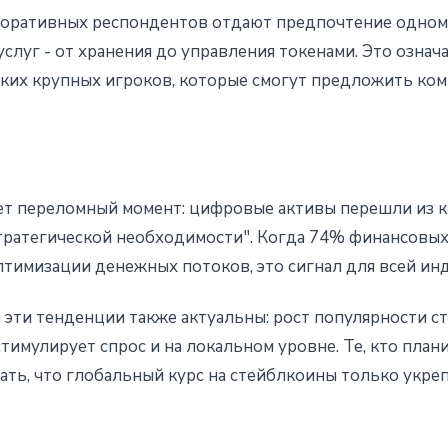
поративных респондентов отдают предпочтение одном
слуг - от хранения до управления токенами. Это означа
ких крупных игроков, которые смогут предложить ко
т переломный момент: цифровые активы перешли из к
стратегической необходимости". Когда 74% финансовы
тимизации денежных потоков, это сигнал для всей инд
 эти тенденции также актуальны: рост популярности с
имулирует спрос и на локальном уровне. Те, кто план
ть, что глобальный курс на стейблкоины только укреп