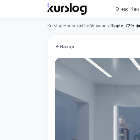
О нас
Как
Kurslog
Новости
Стейблкоины
›
›
›
←
Назад