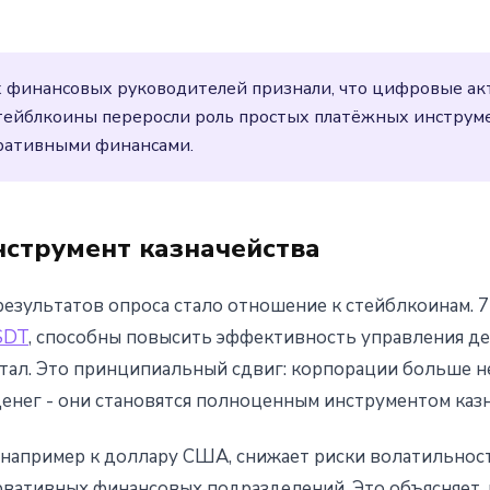
ью
финансовых руководителей признали, что цифровые ак
Стейблкоины переросли роль простых платёжных инструм
оративными финансами.
нструмент казначейства
результатов опроса стало отношение к стейблкоинам. 
SDT
, способны повысить эффективность управления д
ал. Это принципиальный сдвиг: корпорации больше н
енег - они становятся полноценным инструментом каз
 например к доллару США, снижает риски волатильнос
вативных финансовых подразделений. Это объясняет,