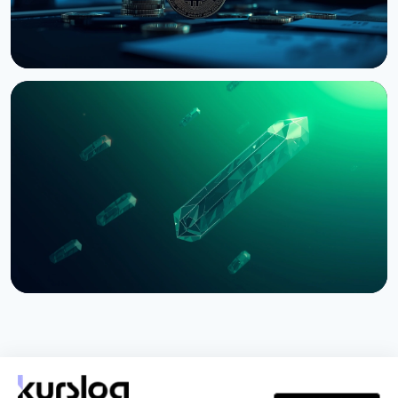
НОВОСТЬ
Bernstein предупреждает об обвале
крипторынка из-за провала CLARITY Act в
Сенате
3 августа 2026 г.
5 мин чтения
НОВОСТЬ
SEC приостановила опционы Nasdaq на биткоин
из-за иска CME
3 августа 2026 г.
4 мин чтения