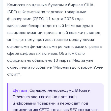
РЕГУЛИРОВАНИЕ
Комиссия по ценным бумагам и биржам США
SEC и CFTC подписали
(SEC) и Комиссия по торговле товарными
исторический меморандум о
фьючерсами (CFTC) 11 марта 2026 года
крипторегулировании
заключили беспрецедентный Меморандум о
взаимопонимании, призванный положить конец
14 марта 2026 г.
4 мин чтения
многолетнему противостоянию между двумя
Наталия Дорофеева
основными финансовыми регуляторами страны в
сфере цифровых активов. Об этом было
официально объявлено 13 марта. Медиа уже
окрестили это событие "Мирным договором Уолл-
стрит".
Деталь:
Согласно меморандуму, Bitcoin и
Ethereum окончательно признаны
цифровыми товарами и переходят под
юрисдикцию CFTC, тогда как SEC сохраняет