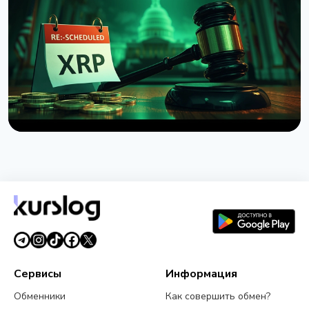
Бразилия ввела 24-часовую задержку переводов
криптовалюты за границу
9 августа 2026 г.
4 мин чтения
НОВОСТЬ
Сенат США отложил голосование по Clarity Act
до сентября
7 августа 2026 г.
4 мин чтения
Сервисы
Информация
Обменники
Как совершить обмен?