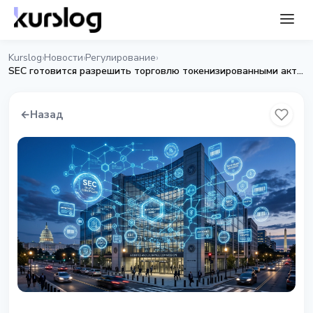
Kurslog
Новости
Регулирование
›
›
›
SEC готовится разрешить торговлю токенизированными активами в блокчейне
←
Назад