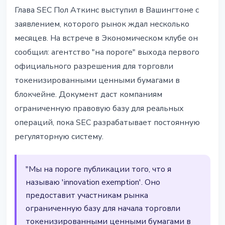
РЕГУЛИРОВАНИЕ
Глава SEC Пол Аткинс выступил в Вашингтоне с
SEC на пороге первого
заявлением, которого рынок ждал несколько
разрешения для торговли
месяцев. На встрече в Экономическом клубе он
токенизированными активами в
сообщил: агентство "на пороге" выхода первого
блокчейне
официального разрешения для торговли
токенизированными ценными бумагами в
22 апреля 2026 г.
2 мин чтения
блокчейне. Документ даст компаниям
Наталия Дорофеева
ограниченную правовую базу для реальных
операций, пока SEC разрабатывает постоянную
регуляторную систему.
"Мы на пороге публикации того, что я
называю 'innovation exemption'. Оно
предоставит участникам рынка
ограниченную базу для начала торговли
токенизированными ценными бумагами в