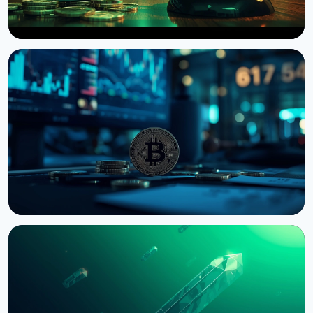
НОВОСТЬ
Сенат США отложил голосование по Clarity Act
до сентября
7 августа 2026 г.
4 мин чтения
НОВОСТЬ
Bernstein предупреждает об обвале
крипторынка из-за провала CLARITY Act в
Сенате
3 августа 2026 г.
5 мин чтения