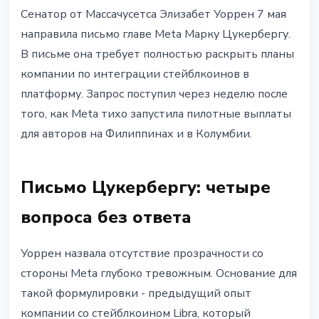
РЕГУЛИРОВАНИЕ
Сенатор от Массачусетса Элизабет Уоррен 7 мая
Сенатор Уоррен требует от
направила письмо главе Meta Марку Цукербергу.
Цукерберга раскрыть
В письме она требует полностью раскрыть планы
стейблкоин-планы Meta
компании по интеграции стейблкоинов в
платформу. Запрос поступил через неделю после
9 мая 2026 г.
3 мин чтения
того, как Meta тихо запустила пилотные выплаты
Наталия Дорофеева
для авторов на Филиппинах и в Колумбии.
Письмо Цукербергу: четыре
вопроса без ответа
Уоррен назвала отсутствие прозрачности со
стороны Meta глубоко тревожным. Основание для
такой формулировки - предыдущий опыт
компании со стейблкоином Libra, который