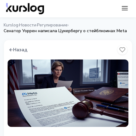
Kurslog
Новости
Регулирование
›
›
›
Сенатор Уоррен написала Цукербергу о стейблкоинах Meta
←
Назад