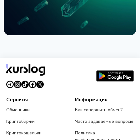
НОВОСТЬ
SEC приостановила опционы Nasdaq на биткоин
из-за иска CME
3 августа 2026 г.
4 мин чтения
Сервисы
Информация
Обменники
Как совершить обмен?
Криптобиржи
Часто задаваемые вопросы
Криптокошельки
Политика
конфиденциальности