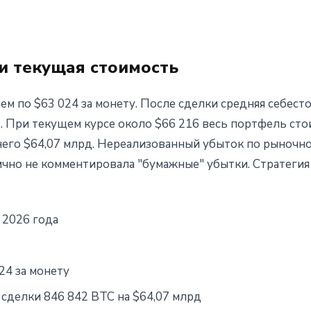
и текущая стоимость
м по $63 024 за монету. После сделки средняя себест
6. При текущем курсе около $66 216 весь портфель ст
 него $64,07 млрд. Нереализованный убыток по рыночн
ично не комментировала "бумажные" убытки. Стратегия
 2026 года
24 за монету
сделки 846 842 BTC на $64,07 млрд