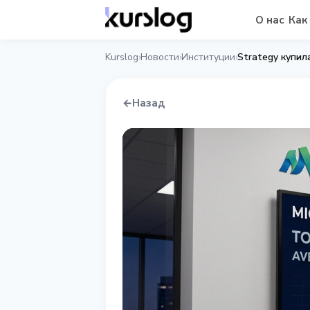
О нас
Как
Kurslog
Новости
Институции
Strategy купил
›
›
›
←
Назад