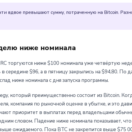
и вдвое превышают сумму, потраченную на Bitcoin. Разн
делю ниже номинала
C торгуются ниже $100 номинала уже четвёртую неде
 середине $96, а в пятницу закрылись на $94,80. По да
пад ниже номинала с дня запуска программы.
tegy, который преимущественно состоит из Bitcoin. Ког
ля, компания по рыночной оценке в убытке, и это дав
чают приоритет в выплатах перед владельцами обычных
 одним словом. Падение ниже номинала показывает, что
ыше ожидаемого. Пока BTC не закрепится выше $75 00