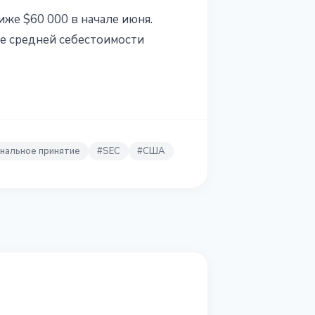
иже $60 000 в начале июня.
же средней себестоимости
нальное принятие
#
SEC
#
США