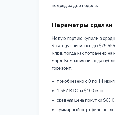
подряд за две недели.
15 июня 2026 г.
3 мин чтения
Наталия Дорофеева
Параметры сделки 
Новую партию купили в средне
Strategy снизилась до $75 65
млрд, тогда как потрачено на
млрд. Компания никогда публ
горизонт.
приобретено с 8 по 14 июня
1 587 BTC за $100 млн
средняя цена покупки $63 0
суммарный портфель после 