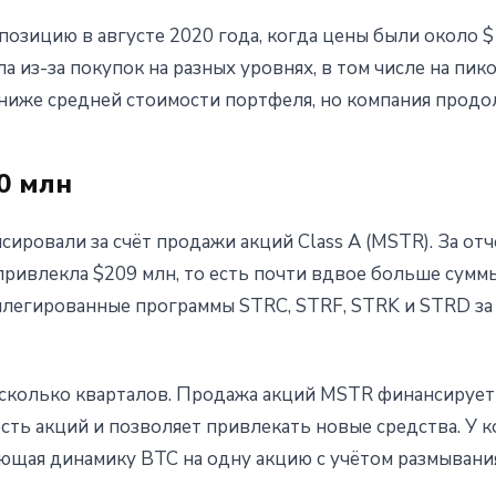
позицию в августе 2020 года, когда цены были около $1
а из-за покупок на разных уровнях, в том числе на пик
 ниже средней стоимости портфеля, но компания продо
0 млн
ировали за счёт продажи акций Class A (MSTR). За от
 привлекла $209 млн, то есть почти вдвое больше сумм
легированные программы STRC, STRF, STRK и STRD за
есколько кварталов. Продажа акций MSTR финансирует 
сть акций и позволяет привлекать новые средства. У 
жающая динамику BTC на одну акцию с учётом размывани