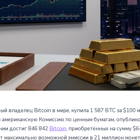
й владелец Bitcoin в мире, купила 1 587 BTC за $100 м
а 1 587 BTC за $100 млн:
 в американскую Комиссию по ценным бумагам, опублик
нии достиг 846 842
Bitcoin
, приобретённых на сумму $6
иг 846 тыс. монет
т максимально возможной эмиссии в 21 миллион монет.