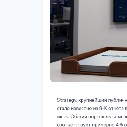
ИНСТИТУЦИИ
Strategy, крупнейший публичны
Strategy купил
стало известно из 8-K отчёта
июня. Общий портфель компа
портфель дост
соответствует примерно 4% о