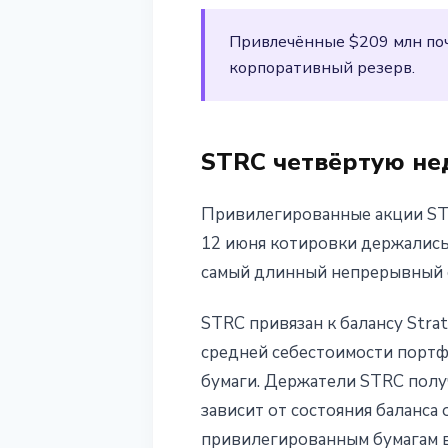
Привлечённые $209 млн почт
корпоративный резерв.
STRC четвёртую не
Привилегированные акции STR
12 июня котировки держались в
самый длинный непрерывный с
STRC привязан к балансу Stra
средней себестоимости портфе
бумаги. Держатели STRC полу
зависит от состояния баланса
привилегированным бумагам в