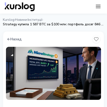
Kurslog
Новини
Інституції
›
›
›
Strategy купила 1 587 BTC за $100 млн: портфель досяг 846 тис. монет
←
Назад