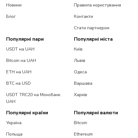
Новини
Правила користування
Блог
Контакти
Стати партнером
Популярні пари
Популярні міста
USDT на UAH
Київ
Bitcoin на UAH
Львів
ETH на UAH
Одеса
BTC на USD
Варшава
USDT TRC20 на Монобанк
Харків
UAH
Популярні країни
Популярні валюти
Україна
Bitcoin
Польща
Ethereum