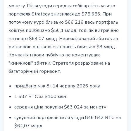
монету. Після угоди середня собівартість усього
портфеля Strategy знизилася до $75 656. При
поточному курсі близько $66 216 весь портфель
коштує приблизно $56,1 млрд, тоді як витрачено
на нього $64,07 млрд. Нереалізований збиток за
ринковою оцінкою становить близько $8 млрд.
Компанія ніколи публічно не коментувала
"книжкові" збитки. Стратегія розрахована на
багаторічний горизонт.
придбано між 8 і 14 червня 2026 року
1 587 BTC за $100 млн
середня ціна покупки $63 024 за монету
сукупний портфель після угоди 846 842 BTC на
$64,07 млрд