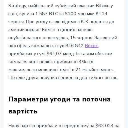
ІНСТИТУЦІЇ
Strategy, найбільший публічний власник Bitcoin у
Strategy купила 1 587 BTC за
світі, купила 1 587 BTC за $100 млн між 8 і 14
$100 млн: портфель сягнув 846
червня. Про угоду стало відомо з 8-K подання до
тис. монет
американської Комісії з цінних паперів,
опублікованого в понеділок, 15 червня. Загальний
15 червня 2026 р.
3 хв читання
портфель компанії сягнув 846 842
Bitcoin
,
Наталія Дорофєєва
придбаних у сумі $64,07 млрд. Із таким обсягом
компанія контролює приблизно 4% від
максимально можливої емісії в 21 мільйон монет.
Це вже друга покупка підряд за два тижні поспіль.
Параметри угоди та поточна
вартість
Нову партію придбали в середньому за $63 024 за