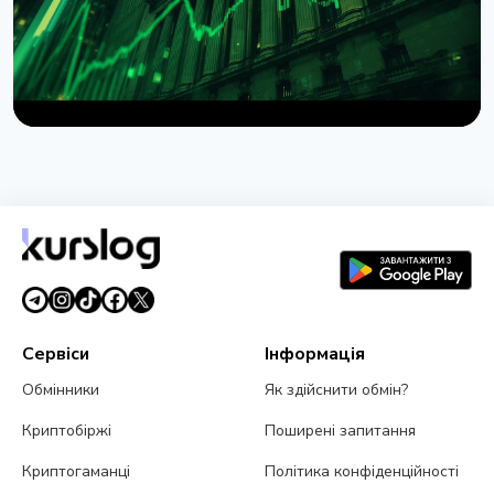
НОВИНА
Wintermute отримав статус брокера-дилера в
США
7 серпня 2026 р.
4 хв читання
Сервіси
Інформація
Обмінники
Як здійснити обмін?
Криптобіржі
Поширені запитання
Криптогаманці
Політика конфіденційності