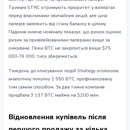
Тримачі STRC отримують пріоритет у виплатах
перед власниками звичайних акцій, але ціна
паперів залежить від стану балансу в цілому.
Падіння нижче номіналу показує, що ринок оцінює
ризик за привілейованими паперами вище за
очікуване. Поки BTC не закріпиться вище $75
000-76 000, тиск збережеться.
Тиждень до описуваних подій Strategy оголосила
аналогічну покупку 1 550 BTC, профінансовану
тим самим способом. За два тижні компанія
придбала 3 137 BTC майже на $200 млн.
Відновлення купівель після
першого продажу за кілька