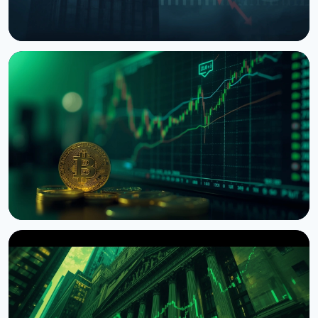
НОВИНА
Trump Media розірвала угоду з Crypto.com щодо
CRO Treasury
10 серпня 2026 р.
4 хв читання
НОВИНА
ETF на біткоїн отримали $1 мільярд припливу за
тиждень
9 серпня 2026 р.
5 хв читання