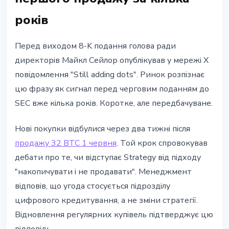
років
Перед виходом 8-K подання голова ради
директорів Майкл Сейлор опублікував у мережі X
повідомлення "Still adding dots". Ринок розпізнає
цю фразу як сигнал перед черговим поданням до
SEC вже кілька років. Коротке, але передбачуване.
Нові покупки відбулися через два тижні після
продажу 32 BTC 1 червня
. Той крок спровокував
дебати про те, чи відступає Strategy від підходу
"накопичувати і не продавати". Менеджмент
відповів, що угода стосується підрозділу
цифрового кредитування, а не зміни стратегії.
Відновлення регулярних купівель підтверджує цю