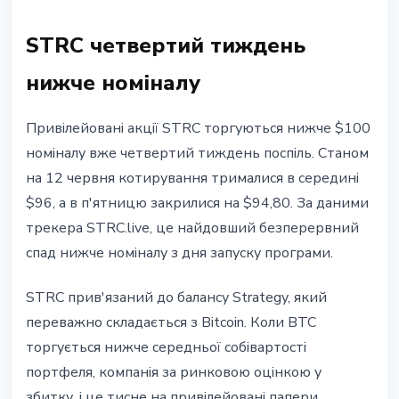
STRC четвертий тиждень
нижче номіналу
Привілейовані акції STRC торгуються нижче $100
номіналу вже четвертий тиждень поспіль. Станом
на 12 червня котирування трималися в середині
$96, а в п'ятницю закрилися на $94,80. За даними
трекера STRC.live, це найдовший безперервний
спад нижче номіналу з дня запуску програми.
STRC прив'язаний до балансу Strategy, який
переважно складається з Bitcoin. Коли BTC
торгується нижче середньої собівартості
портфеля, компанія за ринковою оцінкою у
збитку, і це тисне на привілейовані папери.