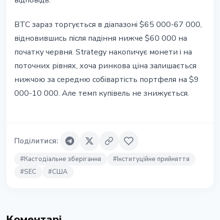
відповідь.
BTC зараз торгується в діапазоні $65 000-67 000,
відновившись після падіння нижче $60 000 на
початку червня. Strategy накопичує монети і на
поточних рівнях, хоча ринкова ціна залишається
нижчою за середню собівартість портфеля на $9
000-10 000. Але темп купівель не знижується.
Поділитися
:
#
Кастодіальне зберігання
#
Інституційне прийняття
#
SEC
#
США
Коментарі