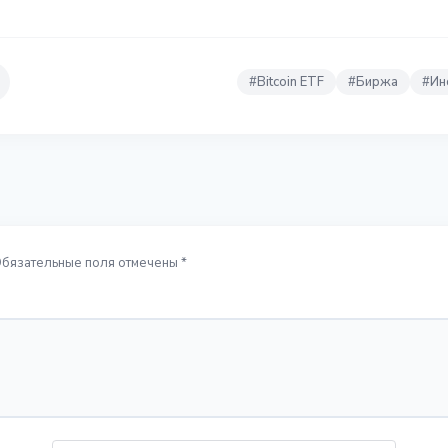
#
Bitcoin ETF
#
Биржа
#
Ин
Обязательные поля отмечены *