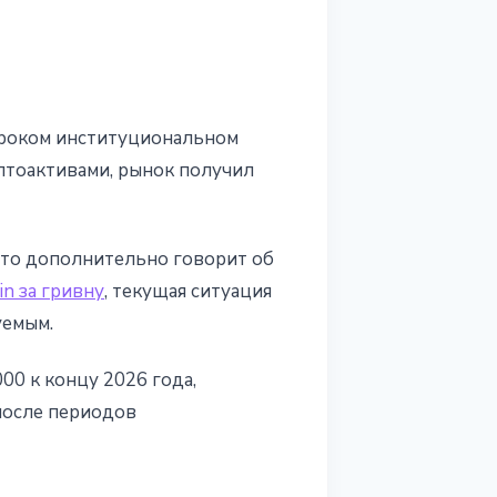
ироком институциональном
птоактивами, рынок получил
что дополнительно говорит об
in за гривну
, текущая ситуация
уемым.
00 к концу 2026 года,
 после периодов