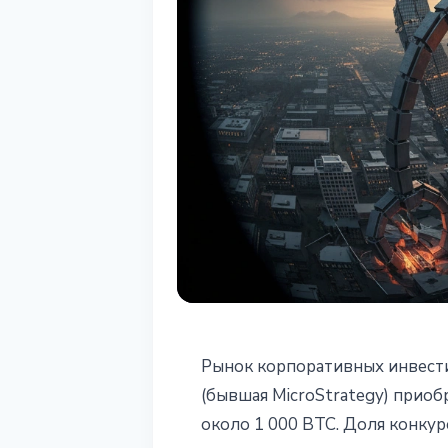
ИНСТИТУЦИИ
Рынок корпоративных инвест
Strategy моно
(бывшая MicroStrategy) приоб
около 1 000 BTC. Доля конкур
Bitcoin - 98% 