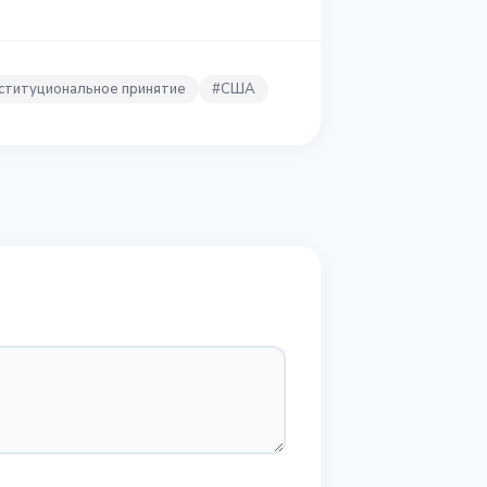
ституциональное принятие
#
США