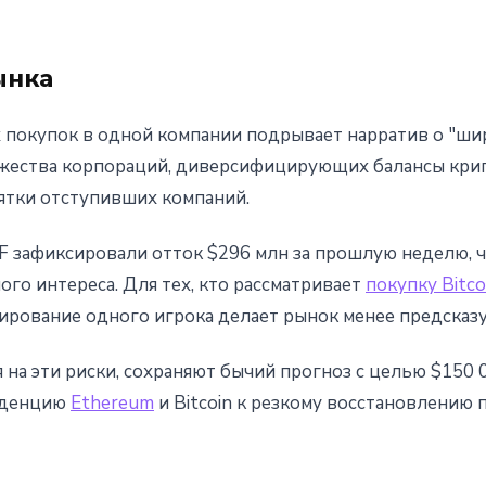
ынка
 покупок в одной компании подрывает нарратив о "ш
ножества корпораций, диверсифицирующих балансы кри
сятки отступивших компаний.
TF зафиксировали отток $296 млн за прошлую неделю, 
го интереса. Для тех, кто рассматривает
покупку Bitco
ирование одного игрока делает рынок менее предсказ
 на эти риски, сохраняют бычий прогноз с целью $150 0
енденцию
Ethereum
и Bitcoin к резкому восстановлению