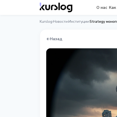
О нас
Как
Kurslog
Новости
Институции
Strategy моноп
›
›
›
←
Назад