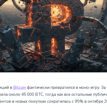
иций в
Bitcoin
фактически превратился в моно-игру. За 
полизировала корпоративны
рела около 45 000 BTC, тогда как все остальные публи
ентов в новых покупках сократилась с 95% в октябре 2
покупок за месяц