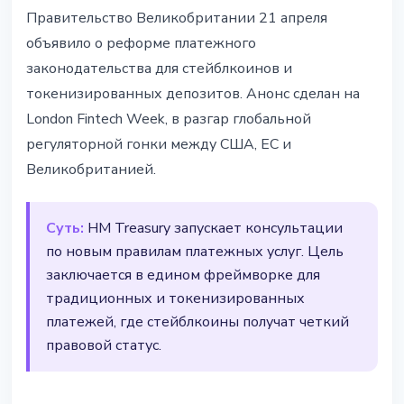
РЕГУЛИРОВАНИЕ
Правительство Великобритании 21 апреля
Великобритания реформирует
объявило о реформе платежного
платежное законодательство
законодательства для стейблкоинов и
для стейблкоинов и
токенизированных депозитов. Анонс сделан на
токенизированных депозитов
London Fintech Week, в разгар глобальной
регуляторной гонки между США, ЕС и
21 апреля 2026 г.
2 мин чтения
Великобританией.
Наталия Дорофеева
Суть:
HM Treasury запускает консультации
по новым правилам платежных услуг. Цель
заключается в едином фреймворке для
традиционных и токенизированных
платежей, где стейблкоины получат четкий
правовой статус.