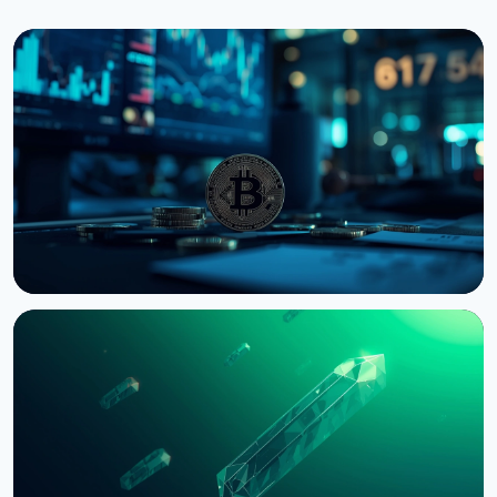
НОВОСТЬ
Bernstein предупреждает об обвале
крипторынка из-за провала CLARITY Act в
Сенате
3 августа 2026 г.
5 мин чтения