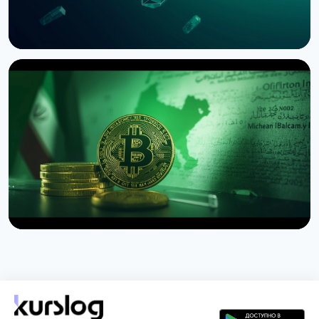
НОВОСТЬ
SEC приостановила опционы Nasdaq на биткоин
из-за иска CME
3 августа 2026 г.
4 мин чтения
НОВОСТЬ
США запретили иранскую схему страхования
судов за биткоины
1 августа 2026 г.
4 мин чтения