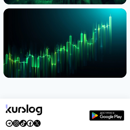
НОВОСТЬ
BlackRock токенизировал доступ к $311 млрд
денежных фондов Европы через Kinexys
JPMorgan
4 августа 2026 г.
5 мин чтения
НОВОСТЬ
BlackRock запустил токенизированные фонды
BSTBL и BRSRV для резервов стейблкоинов
3 августа 2026 г.
5 мин чтения