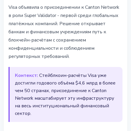
ИНСТИТУЦИИ
Visa объявила о присоединении к Canton Network
Visa стала Super Validator в
в роли Super Validator - первой среди глобальных
Canton Network
платёжных компаний. Решение открывает
банкам и финансовым учреждениям путь к
26 марта 2026 г.
2 мин чтения
блокчейн-расчётам с сохранением
Наталия Дорофеева
конфиденциальности и соблюдением
регуляторных требований.
Контекст:
Стейблкоин-расчёты Visa уже
достигли годового объёма $4,6 млрд в более
чем 50 странах, присоединение к Canton
Network масштабирует эту инфраструктуру
на весь институциональный финансовый
сектор.