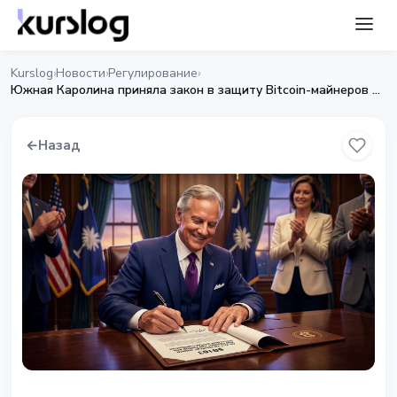
Kurslog
Новости
Регулирование
›
›
›
Южная Каролина приняла закон в защиту Bitcoin-майнеров и против CBDC
←
Назад