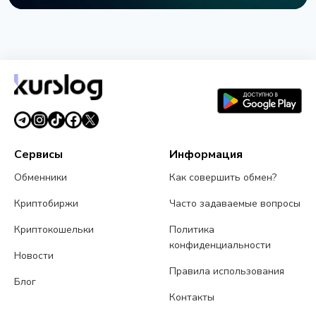
НОВОСТЬ
SEC приостановила опционы Nasdaq на биткоин
из-за иска CME
3 августа 2026 г.
4 мин чтения
Сервисы
Информация
Обменники
Как совершить обмен?
Криптобиржи
Часто задаваемые вопросы
Криптокошельки
Политика
конфиденциальности
Новости
Правила использования
Блог
Контакты