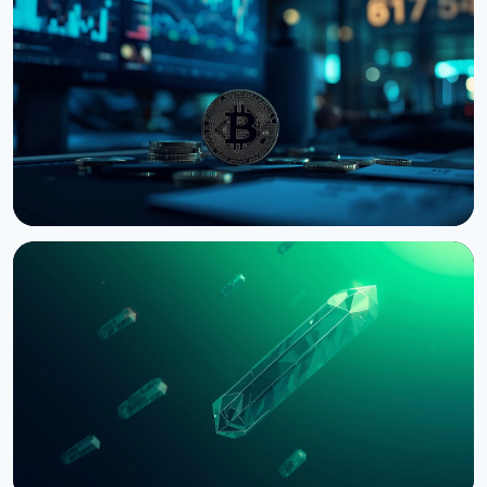
Сенат США отложил голосование по Clarity Act
до сентября
7 августа 2026 г.
4 мин чтения
НОВОСТЬ
Bernstein предупреждает об обвале
крипторынка из-за провала CLARITY Act в
Сенате
3 августа 2026 г.
5 мин чтения