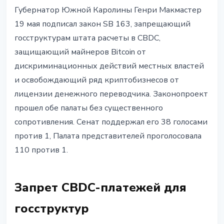
РЕГУЛИРОВАНИЕ
Губернатор Южной Каролины Генри Макмастер
Южная Каролина приняла закон
19 мая подписал закон SB 163, запрещающий
в защиту Bitcoin-майнеров и
госструктурам штата расчеты в CBDC,
запрет CBDC
защищающий майнеров Bitcoin от
дискриминационных действий местных властей
20 мая 2026 г.
3 мин чтения
и освобождающий ряд криптобизнесов от
Наталия Дорофеева
лицензии денежного переводчика. Законопроект
прошел обе палаты без существенного
сопротивления. Сенат поддержал его 38 голосами
против 1, Палата представителей проголосовала
110 против 1.
Запрет CBDC-платежей для
госструктур