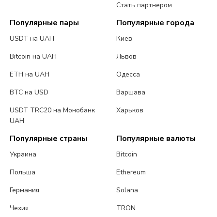
Стать партнером
Популярные пары
Популярные города
USDT на UAH
Киев
Bitcoin на UAH
Львов
ETH на UAH
Одесса
BTC на USD
Варшава
USDT TRC20 на Монобанк
Харьков
UAH
Популярные страны
Популярные валюты
Украина
Bitcoin
Польша
Ethereum
Германия
Solana
Чехия
TRON