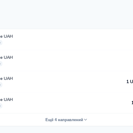
ые UAH
о
ые UAH
о
ые UAH
1 
о
ые UAH
о
Ещё 4 направлений