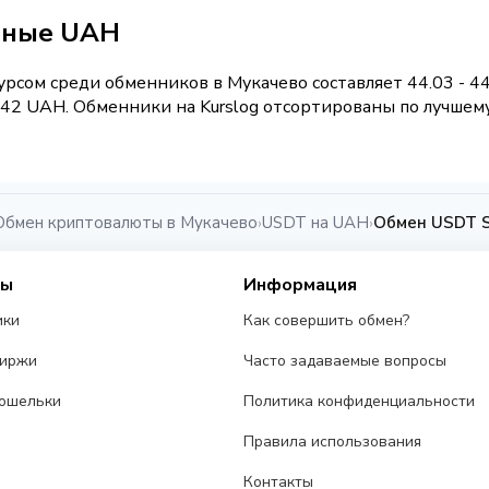
чные UAH
рсом среди обменников в Мукачево составляет 44.03 - 4
42 UAH. Обменники на Kurslog отсортированы по лучшему 
Обмен криптовалюты в Мукачево
USDT на UAH
Обмен USDT S
›
›
сы
Информация
ики
Как совершить обмен?
биржи
Часто задаваемые вопросы
ошельки
Политика конфиденциальности
Правила использования
Контакты