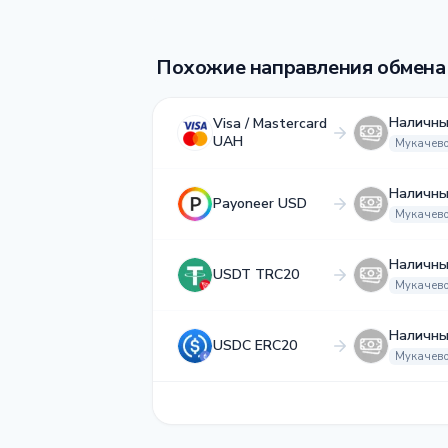
Похожие направления обмена
Наличн
Visa / Mastercard
UAH
Мукачев
Наличн
Payoneer USD
Мукачев
Наличн
USDT TRC20
Мукачев
Наличн
USDC ERC20
Мукачев