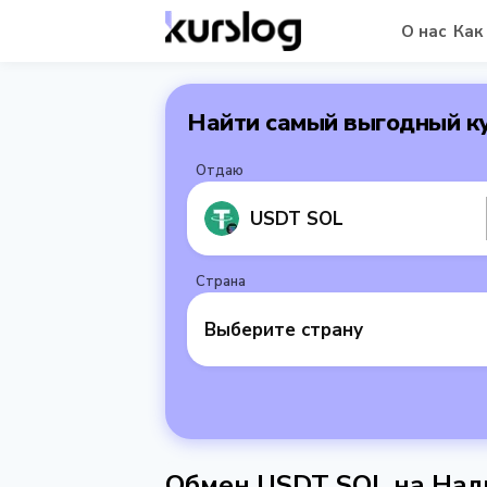
О нас
Как
Найти самый выгодный к
Отдаю
USDT SOL
Страна
Выберите страну
Обмен USDT SOL на Нал