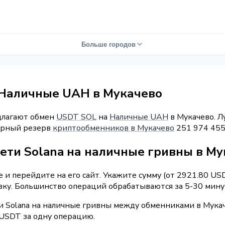
Больше городов
 Наличные UAH в Мукачево
длагают обмен
USDT SOL
на
Наличные UAH
в Мукачево. Л
марный резерв
криптообменников в Мукачево
251 974 455
сети Solana на наличные гривны в М
 и перейдите на его сайт. Укажите сумму (от 2921.80 US
вку. Большинство операций обрабатываются за 5-30 мину
и Solana на наличные гривны между обменниками в Мукач
 USDT за одну операцию.