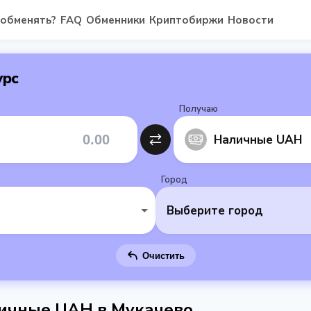
 обменять?
FAQ
Обменники
Криптобиржи
Новости
урс
Получаю
Наличные UAH
Город
Выберите город
Очистить
ичные UAH в Мукачево