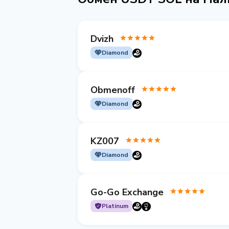
Dvizh
Diamond
Obmenoff
Diamond
KZ007
Diamond
Go-Go Exchange
Platinum