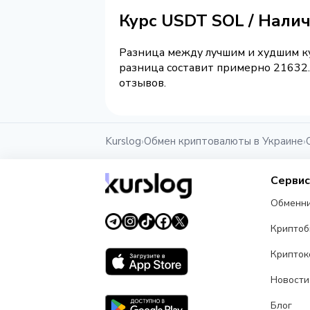
Курс USDT SOL / Нали
Разница между лучшим и худшим ку
разница составит примерно 21632.
отзывов.
Kurslog
Обмен криптовалюты в Украине
›
›
Серви
Обменн
Крипто
Крипток
Новости
Блог