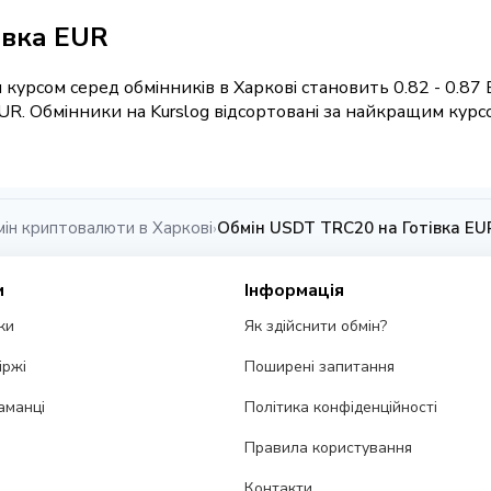
івка EUR
курсом серед обмінників в Харкові становить 0.82 - 0.87
UR. Обмінники на Kurslog відсортовані за найкращим курс
ін криптовалюти в Харкові
Обмін USDT TRC20 на Готівка EUR
›
и
Інформація
ки
Як здійснити обмін?
іржі
Поширені запитання
аманці
Політика конфіденційності
Правила користування
Контакти