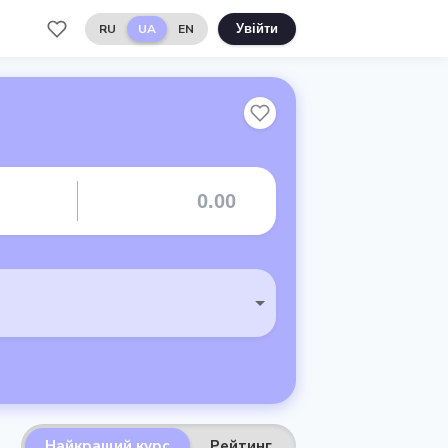
RU
UA
EN
Увійти
Найкращий курс
Рейтинг