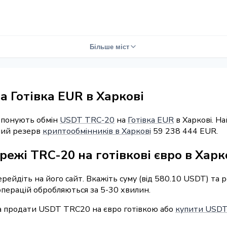
Більше міст
 Готівка EUR в Харкові
ропонують обмін
USDT TRC-20
на
Готівка EUR
в Харкові. Н
рний резерв
криптообмінників в Харкові
59 238 444 EUR.
режі TRC-20 на готівкові євро в Харк
перейдіть на його сайт. Вкажіть суму (від 580.10 USDT) та
 операцій обробляються за 5-30 хвилин.
а продати USDT TRC20 на євро готівкою або
купити USDT 