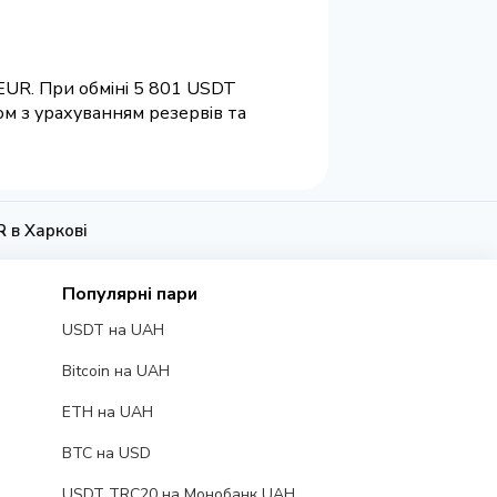
 EUR. При обміні 5 801 USDT
ом з урахуванням резервів та
 в Харкові
Популярні пари
USDT на UAH
Bitcoin на UAH
ETH на UAH
BTC на USD
USDT TRC20 на Монобанк UAH