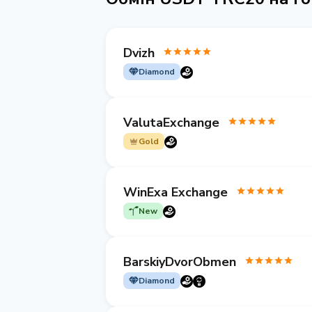
Dvizh
Diamond
ValutaExchange
Gold
WinExa Exchange
New
BarskiyDvorObmen
Diamond