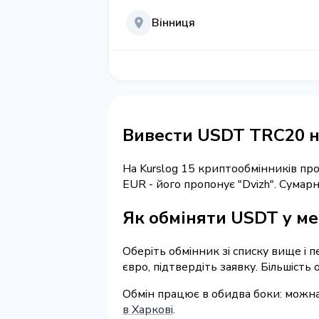
Вінниця
Вивести USDT TRC20 на
На Kurslog 15 криптообмінників п
EUR - його пропонує "Dvizh". Сума
Як обміняти USDT у ме
Оберіть обмінник зі списку вище і 
євро, підтвердіть заявку. Більшість
Обмін працює в обидва боки: можн
в Харкові
.