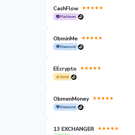
CashFlow
Platinum
ObminMe
Diamond
EEcrypto
Gold
ObmenMoney
Diamond
13 EXCHANGER