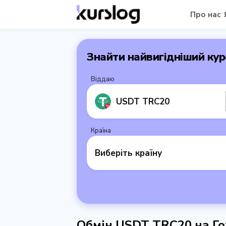
Про нас
Знайти найвигідніший кур
Віддаю
USDT TRC20
Країна
Виберіть країну
Обмін USDT TRC20 на Го