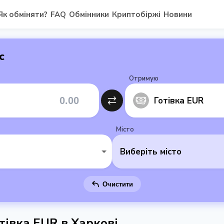
Як обміняти?
FAQ
Обмінники
Криптобіржі
Новини
с
Отримую
Готівка EUR
Місто
Виберіть місто
Очистити
тівка EUR в Харкові