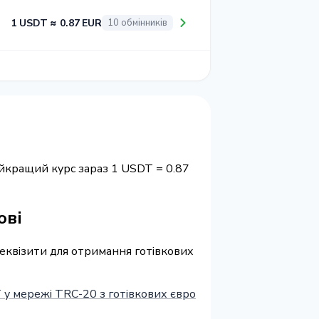
1 USDT ≈ 0.87 EUR
10 обмінників
айкращий курс зараз 1 USDT = 0.87
ові
 реквізити для отримання готівкових
у мережі TRC-20 з готівкових євро