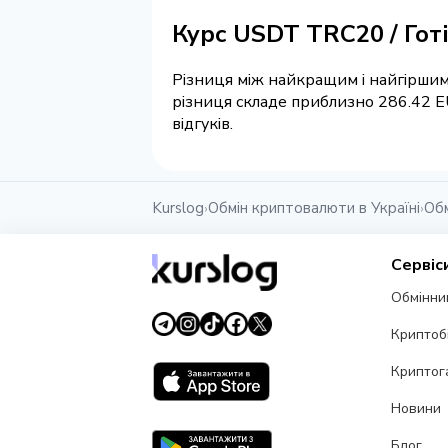
Курс USDT TRC20 / Гот
Різниця між найкращим і найгіршим 
різниця складе приблизно 286.42 E
відгуків.
Kurslog
Обмін криптовалюти в Україні
Обм
›
›
Сервіс
Обмінни
Криптоб
Криптог
Новини
Блог