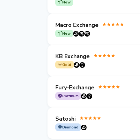
New
Macro Exchange
New
KB Exchange
Gold
Fury-Exchange
Platinum
Satoshi
Diamond