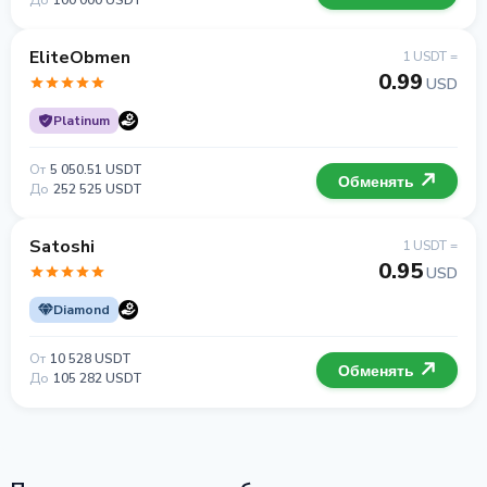
До
100 000 USDT
EliteObmen
1 USDT =
0.99
USD
Platinum
От
5 050.51 USDT
Обменять
До
252 525 USDT
Satoshi
1 USDT =
0.95
USD
Diamond
От
10 528 USDT
Обменять
До
105 282 USDT