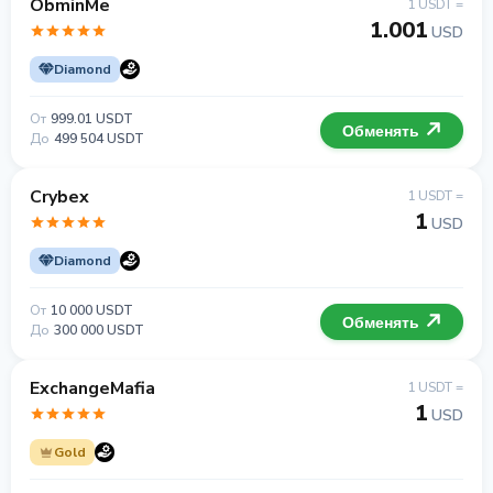
ObminMe
1 USDT =
1.001
USD
Diamond
От
999.01 USDT
Обменять
До
499 504 USDT
Crybex
1 USDT =
1
USD
Diamond
От
10 000 USDT
Обменять
До
300 000 USDT
ExchangeMafia
1 USDT =
1
USD
Gold