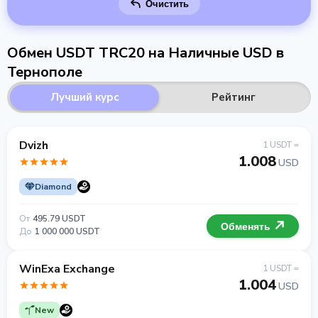
Очистить
Обмен USDT TRC20 на Наличные USD в
Тернополе
Лучший курс
Рейтинг
Dvizh
1 USDT =
1.008
USD
Diamond
От
495.79 USDT
Обменять
До
1 000 000 USDT
WinExa Exchange
1 USDT =
1.004
USD
New