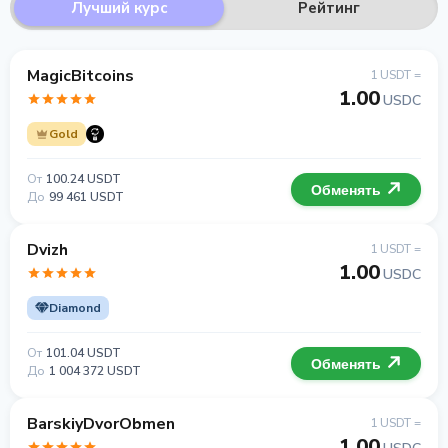
Лучший курс
Рейтинг
MagicBitcoins
1 USDT =
1.00
USDC
Gold
От
100.24 USDT
Обменять
До
99 461 USDT
Dvizh
1 USDT =
1.00
USDC
Diamond
От
101.04 USDT
Обменять
До
1 004 372 USDT
BarskiyDvorObmen
1 USDT =
1.00