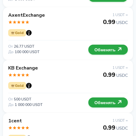
AxentExchange
1 USDT =
0.99
USDC
Gold
От
26.77 USDT
Обменять
До
100 000 USDT
KB Exchange
1 USDT =
0.99
USDC
Gold
От
500 USDT
Обменять
До
1 000 000 USDT
1cent
1 USDT =
0.99
USDC