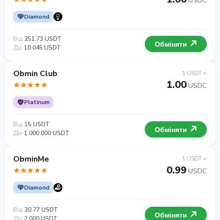
USDC
Diamond
Від
251.73 USDT
Обміняти
До
10 045 USDT
Obmin Club
1 USDT =
1.00
USDC
Platinum
Від
15 USDT
Обміняти
До
1 000 000 USDT
ObminMe
1 USDT =
0.99
USDC
Diamond
Від
30.77 USDT
Обміняти
До
2 000 USDT