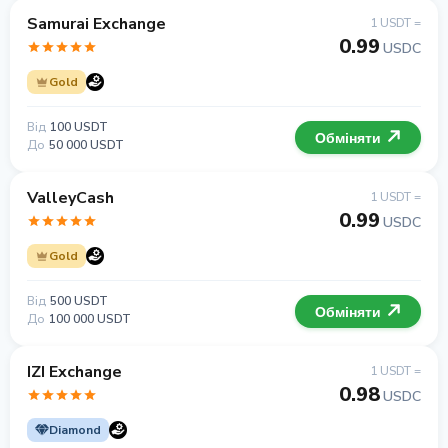
Samurai Exchange
1 USDT =
0.99
USDC
Gold
Від
100 USDT
Обміняти
До
50 000 USDT
ValleyCash
1 USDT =
0.99
USDC
Gold
Від
500 USDT
Обміняти
До
100 000 USDT
IZI Exchange
1 USDT =
0.98
USDC
Diamond