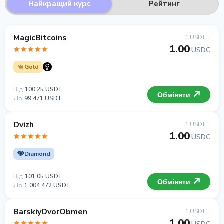
Найкращий курс
Рейтинг
MagicBitcoins
1 USDT =
1.00
USDC
Gold
Від
100.25 USDT
Обміняти
До
99 471 USDT
Dvizh
1 USDT =
1.00
USDC
Diamond
Від
101.05 USDT
Обміняти
До
1 004 472 USDT
BarskiyDvorObmen
1 USDT =
1.00