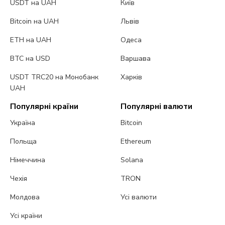
USDT на UAH
Київ
Bitcoin на UAH
Львів
ETH на UAH
Одеса
BTC на USD
Варшава
USDT TRC20 на Монобанк
Харків
UAH
Популярні країни
Популярні валюти
Україна
Bitcoin
Польща
Ethereum
Німеччина
Solana
Чехія
TRON
Молдова
Усі валюти
Усі країни