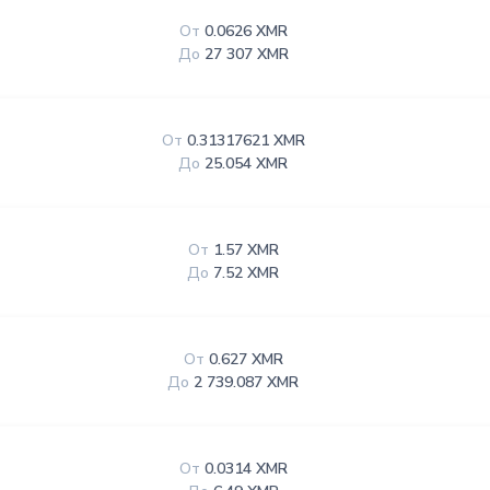
От
0.0626 XMR
До
27 307 XMR
От
0.31317621 XMR
До
25.054 XMR
От
1.57 XMR
До
7.52 XMR
От
0.627 XMR
До
2 739.087 XMR
От
0.0314 XMR