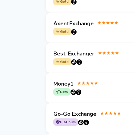
Gold
AxentExchange
Gold
Best-Exchanger
Gold
Money1
New
Go-Go Exchange
Platinum