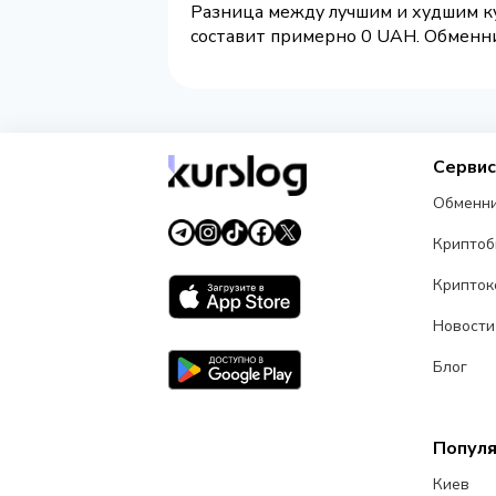
Разница между лучшим и худшим ку
составит примерно 0 UAH. Обменник
Серви
Обменн
Крипто
Крипток
Новости
Блог
Попул
Киев