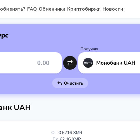
 обменять?
FAQ
Обменники
Криптобиржи
Новости
урс
Получаю
Монобанк UAH
Очистить
банк UAH
От
0.6216 XMR
До
62.16 XMR