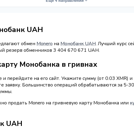
Ещё 4 направлений
онобанк UAH
редлагают обмен
Monero
на
Монобанк UAH
. Лучший курс с
ный резерв обменников 3 404 670 671 UAH.
карту Монобанка в гривнах
и перейдите на его сайт. Укажите сумму (от 0.03 XMR) и
е заявку. Большинство операций обрабатываются за 5-3
уммы.
жно продать Monero на гривневую карту Монобанка или
к
нк UAH