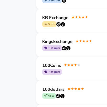
Diamond
KB Exchange
Gold
KingsExchange
Platinum
100Coins
Platinum
100dollars
New