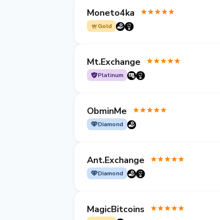
Moneto4ka
Gold
Mt.Exchange
Platinum
ObminMe
Diamond
Ant.Exchange
Diamond
MagicBitcoins