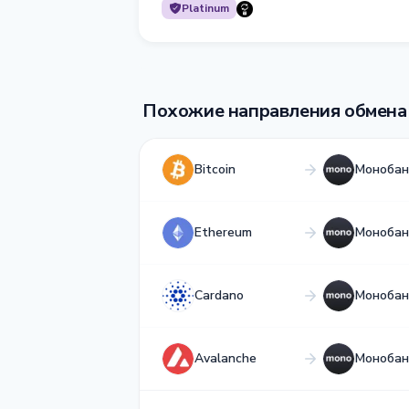
Platinum
Похожие направления обмена
Bitcoin
Монобан
Ethereum
Монобан
Cardano
Монобан
Avalanche
Монобан