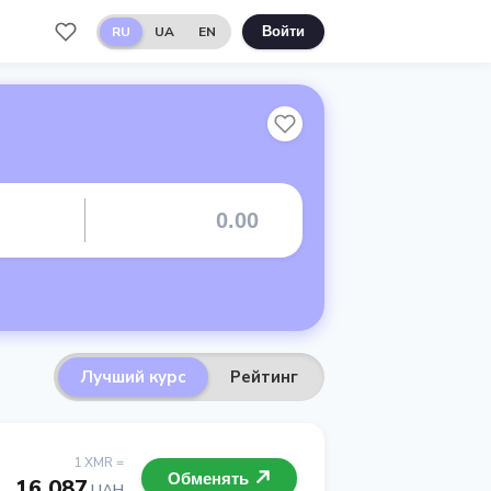
RU
UA
EN
Войти
Лучший курс
Рейтинг
1 XMR =
Обменять
16 087
UAH