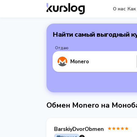
О нас
Как
Найти самый выгодный к
Отдаю
Monero
Обмен Monero на Моно
BarskiyDvorObmen