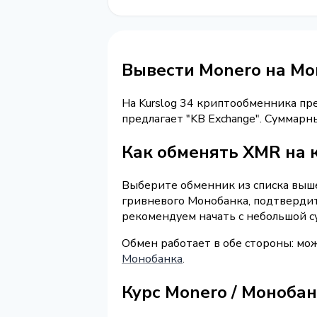
Вывести Monero на М
На Kurslog 34 криптообменника п
предлагает "KB Exchange". Суммар
Как обменять XMR на 
Выберите обменник из списка выше 
гривневого Монобанка, подтвердит
рекомендуем начать с небольшой с
Обмен работает в обе стороны: мо
Монобанка
.
Курс Monero / Моноба