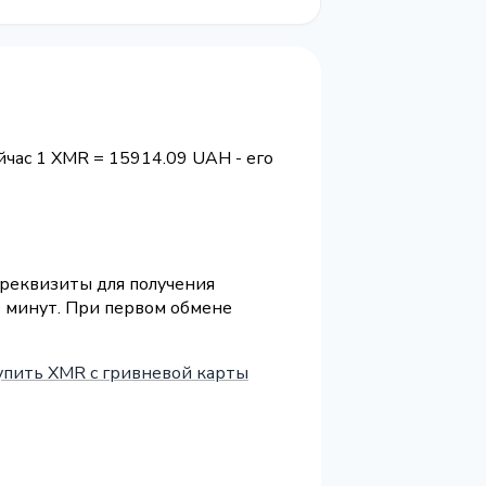
ейчас 1 XMR = 15914.09 UAH - его
 реквизиты для получения
0 минут. При первом обмене
упить XMR с гривневой карты