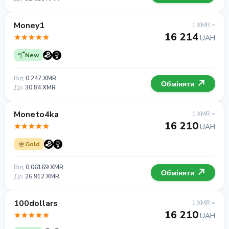
Money1
1 XMR =
16 214
UAH
New
Від
0.247 XMR
Обміняти
До
30.84 XMR
Moneto4ka
1 XMR =
16 210
UAH
Gold
Від
0.06169 XMR
Обміняти
До
26 912 XMR
100dollars
1 XMR =
16 210
UAH