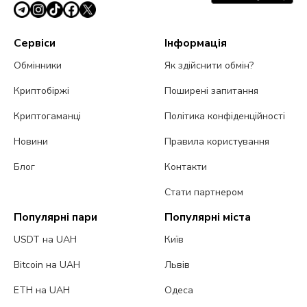
Сервіси
Інформація
Обмінники
Як здійснити обмін?
Криптобіржі
Поширені запитання
Криптогаманці
Політика конфіденційності
Новини
Правила користування
Блог
Контакти
Стати партнером
Популярні пари
Популярні міста
USDT на UAH
Київ
Bitcoin на UAH
Львів
ETH на UAH
Одеса