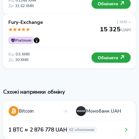
Від
0.1265 XMR
Обміняти
До
31.62 XMR
Fury-Exchange
1 XMR =
15 325
UAH
Platinum
Від
0.5 XMR
Обміняти
До
30 XMR
Схожі напрямки обміну
Bitcoin
Монобанк UAH
1 BTC ≈ 2 876 778 UAH
62 обмінників