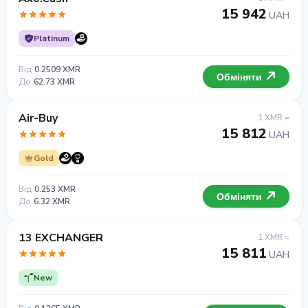
15 942
UAH
Platinum
Від
0.2509 XMR
Обміняти
До
62.73 XMR
Air-Buy
1 XMR =
15 812
UAH
Gold
Від
0.253 XMR
Обміняти
До
6.32 XMR
13 EXCHANGER
1 XMR =
15 811
UAH
New