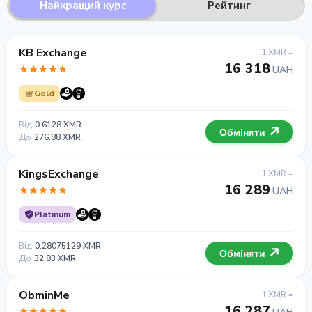
Найкращий курс
Рейтинг
KB Exchange
1 XMR =
16 318
UAH
Gold
Від
0.6128 XMR
Обміняти
До
276.88 XMR
KingsExchange
1 XMR =
16 289
UAH
Platinum
Від
0.28075129 XMR
Обміняти
До
32.83 XMR
ObminMe
1 XMR =
16 287