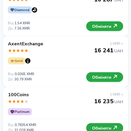
UAH
Diamond
Від
1.54 XMR
Обміняти
До
7.36 XMR
AxentExchange
1 XMR =
16 241
UAH
Gold
Від
0.0365 XMR
Обміняти
До
30.79 XMR
100Coins
1 XMR =
16 235
UAH
Platinum
Від
0.78354 XMR
Обміняти
До
31.028 XMR