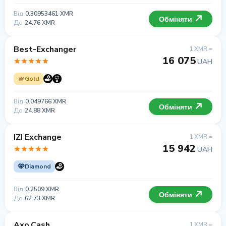
Від
0.30953461 XMR
Обміняти
До
24.76 XMR
Best-Exchanger
1 XMR =
16 075
UAH
Gold
Від
0.049766 XMR
Обміняти
До
24.88 XMR
IZI Exchange
1 XMR =
15 942
UAH
Diamond
Від
0.2509 XMR
Обміняти
До
62.73 XMR
Axo.Cash
1 XMR =