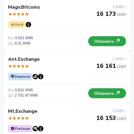
MagicBitcoins
1 XMR =
16 173
UAH
Gold
Від
0.031 XMR
Обміняти
До
6.31 XMR
Ant.Exchange
1 XMR =
16 161
UAH
Diamond
Від
0.621 XMR
Обміняти
До
2 701.47 XMR
Mt.Exchange
1 XMR =
16 153
UAH
Platinum