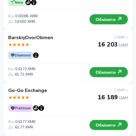
New
Від
0.03085 XMR
Обміняти
До
18 602 XMR
BarskiyDvorObmen
1 XMR =
16 203
UAH
Diamond
Від
0.6172 XMR
Обміняти
До
61.72 XMR
Go-Go Exchange
1 XMR =
16 189
UAH
Platinum
Від
0.6177 XMR
Обміняти
До
61.77 XMR