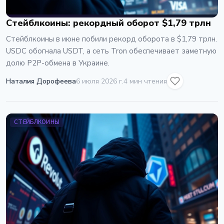
Стейблкоины: рекордный оборот $1,79 трлн
Стейблкоины в июне побили рекорд оборота в $1,79 трлн.
USDC обогнала USDT, а сеть Tron обеспечивает заметную
долю P2P-обмена в Украине.
Наталия Дорофеева
6 июля 2026 г.
4 мин чтения
СТЕЙБЛКОИНЫ