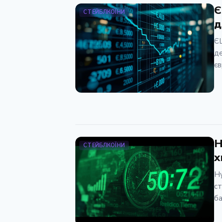
Є
СТЕЙБЛКОЇНИ
д
Є
де
єв
H
СТЕЙБЛКОЇНИ
х
Hy
ст
ба