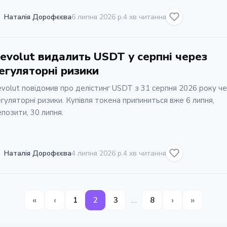
Наталія Дорофєєва
6 липня 2026 р.
4 хв читання
evolut видалить USDT у серпні через
егуляторні ризики
volut повідомив про делістинг USDT з 31 серпня 2026 року ч
гуляторні ризики. Купівля токена припиниться вже 6 липня,
позити, 30 липня.
Наталія Дорофєєва
4 липня 2026 р.
4 хв читання
«
‹
›
»
…
1
2
3
8