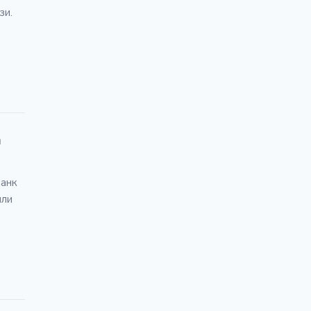
зи.
а
банк
или