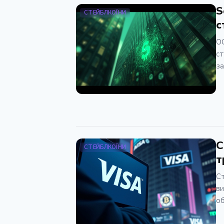
S
СТЕЙБЛКОЇНИ
с
OC
ст
за
С
СТЕЙБЛКОЇНИ
т
Ст
ви
об