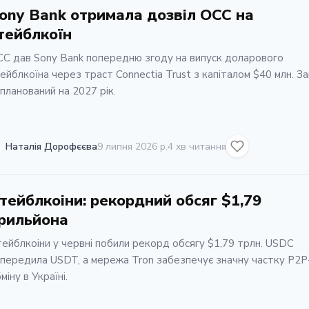
ony Bank отримала дозвіл OCC на
тейблкоїн
C дав Sony Bank попередню згоду на випуск доларового
ейблкоїна через траст Connectia Trust з капіталом $40 млн. З
планований на 2027 рік.
Наталія Дорофєєва
9 липня 2026 р.
4 хв читання
тейблкоіни: рекордний обсяг $1,79
рильйона
ейблкоіни у червні побили рекорд обсягу $1,79 трлн. USDC
передила USDT, а мережа Tron забезпечує значну частку P2P
міну в Україні.