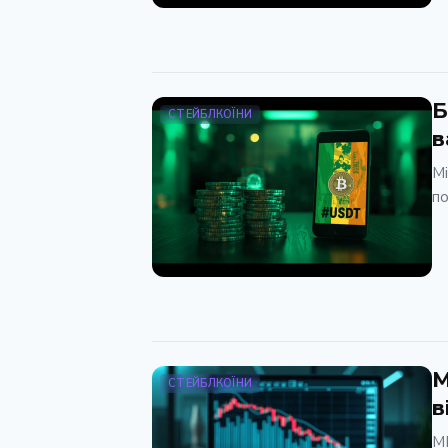
Б
СТЕЙБЛКОЇНИ
в
Мі
по
М
СТЕЙБЛКОЇНИ
в
МВ