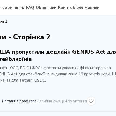
Як обміняти?
FAQ
Обмінники
Криптобіржі
Новини
ка 2
и - Сторінка 2
ША пропустили дедлайн GENIUS Act дл
тейблкоїнів
нфін, OCC, FDIC і ФРС не встигли ухвалити фінальні правила
NIUS Act для стейблкоїнів, видавши лише 10 проєктів норм. 
начає для Tether і USDC.
Наталія Дорофєєва
19 липня 2026 р.
4 хв читання