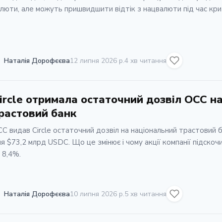
люти, але можуть пришвидшити відтік з нацвалюти під час кри
Наталія Дорофєєва
12 липня 2026 р.
4 хв читання
ircle отримала остаточний дозвіл OCC н
растовий банк
C видав Circle остаточний дозвіл на національний трастовий 
я $73,2 млрд USDC. Що це змінює і чому акції компанії підскоч
 8,4%.
Наталія Дорофєєва
10 липня 2026 р.
5 хв читання