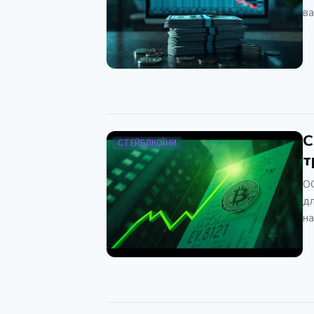
ва
C
СТЕЙБЛКОЇНИ
т
OC
дл
на