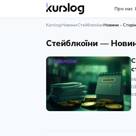
Про нас
Kurslog
Новини
Стейблкоїни
Новини - Сторін
›
›
›
Стейблкоїни — Новин
С
СТЕЙБЛКОЇНИ
с
Мі
GE
оз