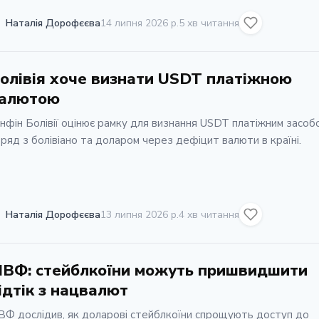
Наталія Дорофєєва
14 липня 2026 р.
5 хв читання
олівія хоче визнати USDT платіжною
алютою
нфін Болівії оцінює рамку для визнання USDT платіжним засоб
ряд з болівіано та доларом через дефіцит валюти в країні.
Наталія Дорофєєва
13 липня 2026 р.
4 хв читання
ВФ: стейблкоїни можуть пришвидшити
ідтік з нацвалют
Ф дослідив, як доларові стейблкоїни спрощують доступ до