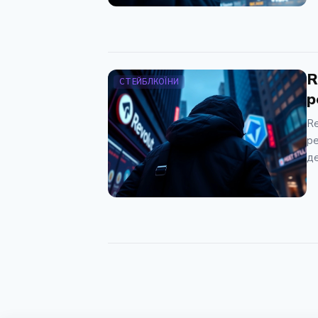
R
СТЕЙБЛКОЇНИ
р
Re
ре
де