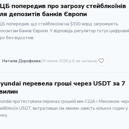
ЦБ попередив про загрозу стейблкоїнів
ля депозитів банків Європи
ЦБ попередив, що стейблкоїни на $300 млрд загрожують
позитам банків Європи. У відповідь регулятор готує цифрови
ро без відсотків.
Наталія Дорофєєва
19 липня 2026 р.
6 хв читання
yundai перевела гроші через USDT за 7
вилин
undai протестувала переказ грошей між США і Мексикою чер
ейблкоїн USDT, витративши сім хвилин замість кількох годин у
нку.