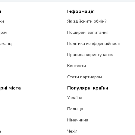
и
Інформація
ки
Як здійснити обмін?
іржі
Поширені запитання
аманці
Політика конфіденційності
Правила користування
Контакти
Стати партнером
рні міста
Популярні країни
Україна
Польща
Німеччина
а
Чехія