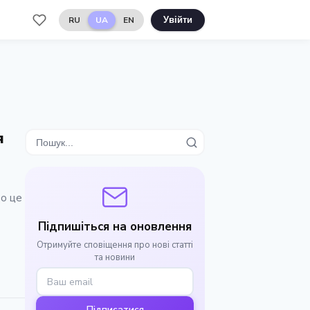
RU
UA
EN
Увійти
я
Що це
Підпишіться на оновлення
Отримуйте сповіщення про нові статті
та новини
Підписатися