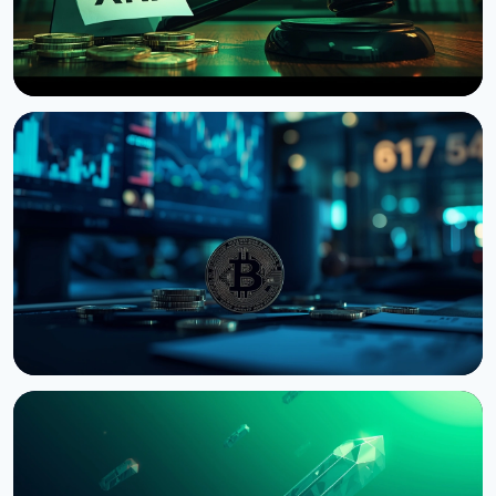
НОВОСТЬ
Сенат США отложил голосование по Clarity Act
до сентября
7 августа 2026 г.
4 мин чтения
НОВОСТЬ
Bernstein предупреждает об обвале
крипторынка из-за провала CLARITY Act в
Сенате