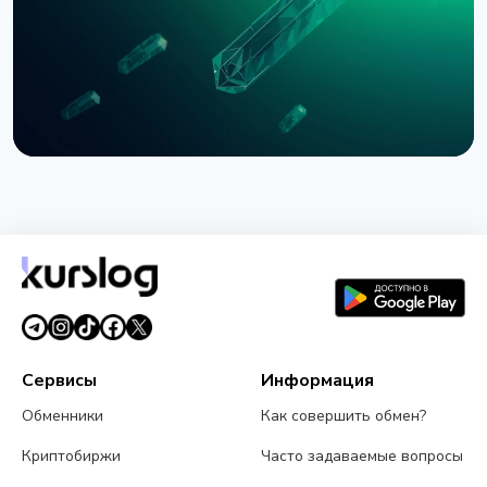
3 августа 2026 г.
5 мин чтения
НОВОСТЬ
SEC приостановила опционы Nasdaq на биткоин
из-за иска CME
3 августа 2026 г.
4 мин чтения
Сервисы
Информация
Обменники
Как совершить обмен?
Криптобиржи
Часто задаваемые вопросы