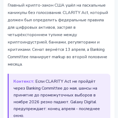
РЕГУЛИРОВАНИЕ
Главный крипто-закон США ушёл на пасхальные
CLARITY Act зашёл в тупик
каникулы без голосования. CLARITY Act, который
перед каникулами Конгресса
должен был определить федеральные правила
для цифровых активов, застрял в
4 апреля 2026 г.
2 мин чтения
четырёхстороннем тупике между
Наталия Дорофеева
криптоиндустрией, банками, регуляторами и
критиками. Сенат вернётся 13 апреля, а Banking
Committee планирует markup во второй половине
месяца.
Контекст:
Если CLARITY Act не пройдёт
через Banking Committee до мая, шансы на
принятие до промежуточных выборов в
ноябре 2026 резко падают. Galaxy Digital
предупреждает: конец апреля - последнее
окно.