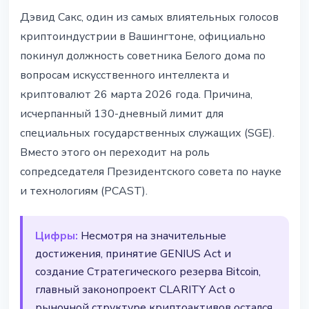
РЕГУЛИРОВАНИЕ
Дэвид Сакс, один из самых влиятельных голосов
Дэвид Сакс покинул пост крипто-
криптоиндустрии в Вашингтоне, официально
царя Белого дома - ключевые
покинул должность советника Белого дома по
законы не завершены
вопросам искусственного интеллекта и
криптовалют 26 марта 2026 года. Причина,
27 марта 2026 г.
3 мин чтения
исчерпанный 130-дневный лимит для
Наталия Дорофеева
специальных государственных служащих (SGE).
Вместо этого он переходит на роль
сопредседателя Президентского совета по науке
и технологиям (PCAST).
Цифры:
Несмотря на значительные
достижения, принятие GENIUS Act и
создание Стратегического резерва Bitcoin,
главный законопроект CLARITY Act о
рыночной структуре криптоактивов остался