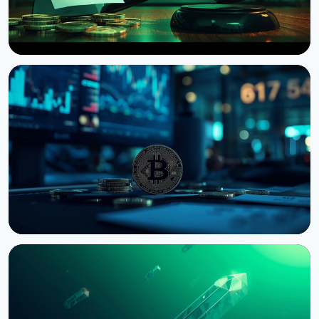
НОВОСТЬ
Сенат США отложил голосование по Clarity Act
до сентября
7 августа 2026 г.
4 мин чтения
НОВОСТЬ
Bernstein предупреждает об обвале
крипторынка из-за провала CLARITY Act в
Сенате