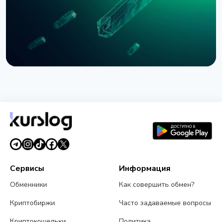
3 августа 2026 г.
5 мин чтения
НОВОСТЬ
SEC приостановила опционы Nasdaq на биткоин
из-за иска CME
3 августа 2026 г.
4 мин чтения
Сервисы
Информация
Обменники
Как совершить обмен?
Криптобиржи
Часто задаваемые вопросы
Криптокошельки
Политика