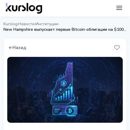
Kurslog
Новости
Институции
›
›
›
New Hampshire выпускает первые Bitcoin-облигации на $100 млн - Moody's дал Ba2
←
Назад