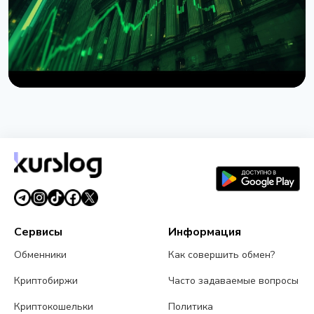
НОВОСТЬ
Wintermute получил статус брокера-дилера в
США
7 августа 2026 г.
4 мин чтения
Сервисы
Информация
Обменники
Как совершить обмен?
Криптобиржи
Часто задаваемые вопросы
Криптокошельки
Политика