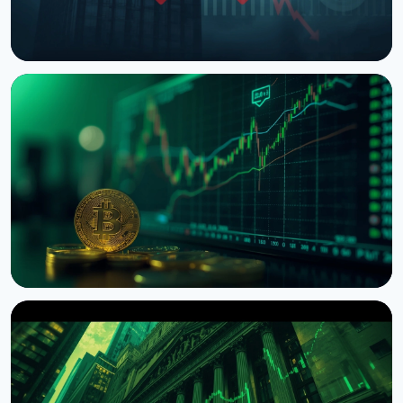
НОВОСТЬ
Trump Media разорвала соглашение с Crypto.com
по CRO Treasury
10 августа 2026 г.
4 мин чтения
НОВОСТЬ
ETF на биткоин привлекли $1 миллиард притока
за неделю
9 августа 2026 г.
5 мин чтения