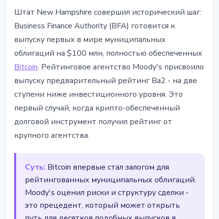
ИНСТИТУЦИИ
Штат New Hampshire совершил исторический шаг:
New Hampshire выпускает
Business Finance Authority (BFA) готовится к
первые Bitcoin-облигации на
выпуску первых в мире муниципальных
$100 млн - Moody's дал Ba2
облигаций на $100 млн, полностью обеспеченных
Bitcoin
. Рейтинговое агентство Moody's присвоило
1 апреля 2026 г.
2 мин чтения
выпуску предварительный рейтинг Ba2 - на две
Наталия Дорофеева
ступени ниже инвестиционного уровня. Это
первый случай, когда крипто-обеспеченный
долговой инструмент получил рейтинг от
крупного агентства.
Суть:
Bitcoin впервые стал залогом для
рейтингованных муниципальных облигаций.
Moody's оценил риски и структуру сделки -
это прецедент, который может открыть
путь для десятков подобных выпусков в