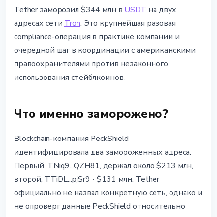
СТЕЙБЛКОИНЫ
Tether заморозил $344 млн в
USDT
на двух
Tether заморозил $344 млн в
адресах сети
Tron
. Это крупнейшая разовая
USDT: крупнейшая compliance-
compliance-операция в практике компании и
операция компании
очередной шаг в координации с американскими
правоохранителями против незаконного
23 апреля 2026 г.
3 мин чтения
использования стейблкоинов.
Наталия Дорофеева
Что именно заморожено?
Blockchain-компания PeckShield
идентифицировала два замороженных адреса.
Первый, TNiq9...QZH81, держал около $213 млн,
второй, TTiDL...pjSr9 - $131 млн. Tether
официально не назвал конкретную сеть, однако и
не опроверг данные PeckShield относительно