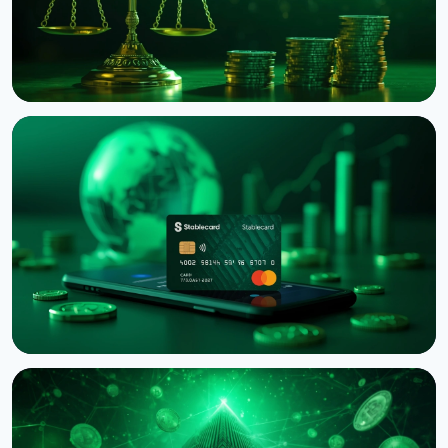
НОВОСТЬ
Binance подала в суд на RedotPay из-за
переманивания 470 000 пользователей
6 августа 2026 г.
4 мин чтения
НОВОСТЬ
Western Union запустил Stablecard для
переводов в долларовом стейблкоине