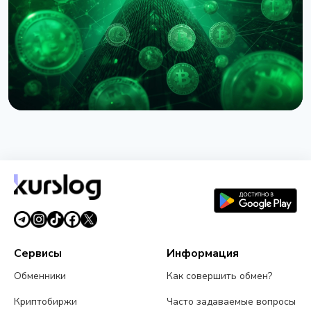
6 августа 2026 г.
5 мин чтения
НОВОСТЬ
Circle назвала первых валидаторов Arc:
BlackRock, Visa и Mastercard
5 августа 2026 г.
5 мин чтения
Сервисы
Информация
Обменники
Как совершить обмен?
Криптобиржи
Часто задаваемые вопросы