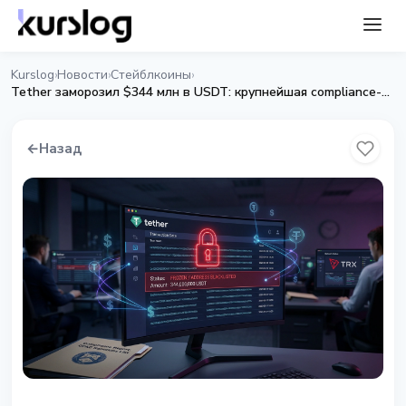
Kurslog
Новости
Стейблкоины
›
›
›
Tether заморозил $344 млн в USDT: крупнейшая compliance-операция компании
←
Назад