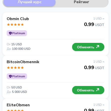
Лучший курс
Рейтинг
Obmin Club
1 USD =
0.99
USDT
Platinum
От
15 USD
Обменять
До
100 000 USD
BitcoinObmennik
1 USD =
0.99
USDT
Platinum
От
50 USD
Обменять
До
5 000 USD
EliteObmen
1 USD =
0.99