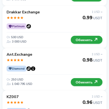
Drakkar Exchange
1 USD =
0.99
USDT
Platinum
От
500 USD
Обменять
До
3 000 USD
Ant.Exchange
1 USD =
0.98
USDT
Diamond
От
250 USD
Обменять
До
1 043 795 USD
KZ007
1 USD =
0.96
USDT