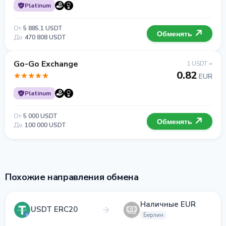
Platinum
От
5 885.1 USDT
Обменять
До
470 808 USDT
Go-Go Exchange
1 USDT =
0.82
EUR
Platinum
От
5 000 USDT
Обменять
До
100 000 USDT
Похожие направления обмена
Наличные EUR
USDT ERC20
Берлин