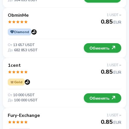
До
584 053 USDT
ObminMe
1 USDT =
0.85
EUR
Diamond
От
13 657 USDT
Обменять
До
682 853 USDT
1cent
1 USDT =
0.85
EUR
Gold
От
10 000 USDT
Обменять
До
100 000 USDT
Fury-Exchange
1 USDT =
0.85
EUR