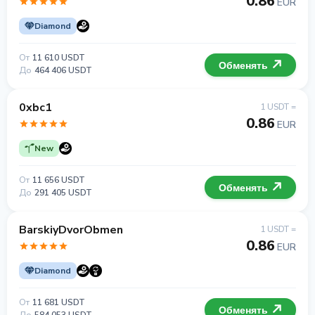
0.86
EUR
Diamond
От
11 610 USDT
Обменять
До
464 406 USDT
0xbc1
1 USDT =
0.86
EUR
New
От
11 656 USDT
Обменять
До
291 405 USDT
BarskiyDvorObmen
1 USDT =
0.86
EUR
Diamond
От
11 681 USDT
Обменять