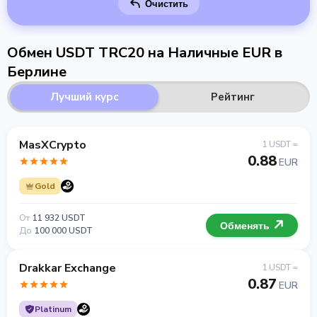
Очистить
Обмен USDT TRC20 на Наличные EUR в
Берлине
Лучший курс
Рейтинг
MasXCrypto
1 USDT =
0.88
EUR
Gold
От
11 932 USDT
Обменять
До
100 000 USDT
Drakkar Exchange
1 USDT =
0.87
EUR
Platinum