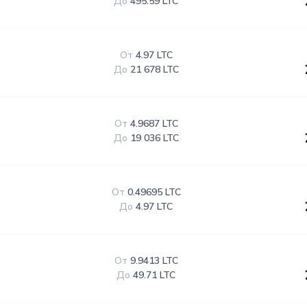
До
495.59 LTC
От
4.97 LTC
До
21 678 LTC
От
4.9687 LTC
До
19 036 LTC
От
0.49695 LTC
До
4.97 LTC
От
9.9413 LTC
До
49.71 LTC