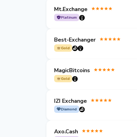
Mt.Exchange
Platinum
Best-Exchanger
Gold
MagicBitcoins
Gold
IZI Exchange
Diamond
Axo.Cash