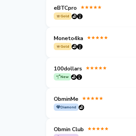
eBTCpro
Gold
Moneto4ka
Gold
100dollars
New
ObminMe
Diamond
Obmin Club