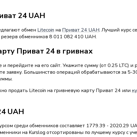
риват 24 UAH
редлагают обмен
Litecoin
на
Приват 24 UAH
. Лучший курс с
й резерв обменников 8 011 082 410 UAH.
арту Приват 24 в гривнах
и перейдите на его сайт. Укажите сумму (от 0.25 LTC) и
те заявку. Большинство операций обрабатываются за 5-3
уммы.
но продать Litecoin на гривневую карту Приват 24 или
ку
 24 UAH
рсом среди обменников составляет 1779.39 - 2020.29 UA
енники на Kurslog отсортированы по лучшему курсу с уч