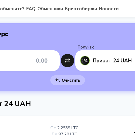
 обменять?
FAQ
Обменники
Криптобиржи
Новости
урс
Получаю
Приват 24 UAH
Очистить
ат 24 UAH
От
2.2539 LTC
До
97.20 LTC