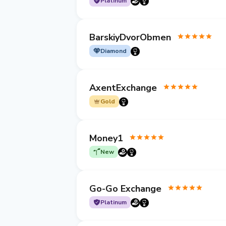
Platinum
BarskiyDvorObmen
Diamond
AxentExchange
Gold
Money1
New
Go-Go Exchange
Platinum