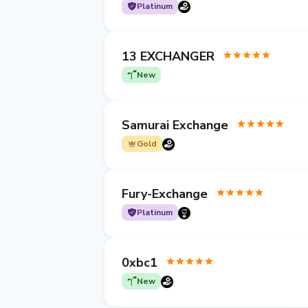
Platinum
13 EXCHANGER
New
Samurai Exchange
Gold
Fury-Exchange
Platinum
0xbc1
New