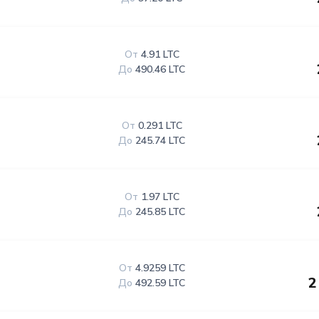
От
4.91 LTC
До
490.46 LTC
От
0.291 LTC
До
245.74 LTC
От
1.97 LTC
До
245.85 LTC
От
4.9259 LTC
2
До
492.59 LTC