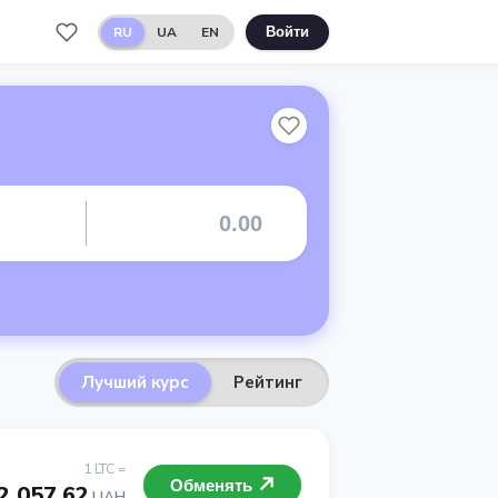
RU
UA
EN
Войти
Лучший курс
Рейтинг
1 LTC =
Обменять
2 057.62
UAH