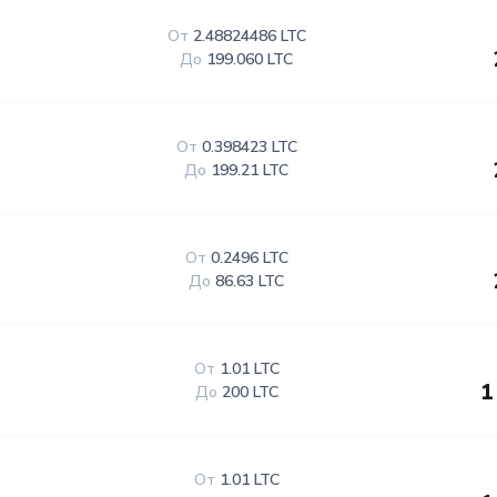
От
2.48824486 LTC
До
199.060 LTC
От
0.398423 LTC
До
199.21 LTC
От
0.2496 LTC
До
86.63 LTC
От
1.01 LTC
1
До
200 LTC
От
1.01 LTC