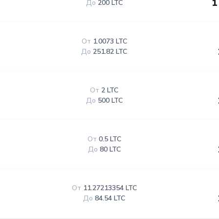
1
До
200 LTC
От
1.0073 LTC
До
251.82 LTC
От
2 LTC
До
500 LTC
От
0.5 LTC
До
80 LTC
От
11.27213354 LTC
До
84.54 LTC