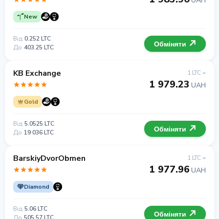
UAH
New
Від
0.252 LTC
Обміняти
До
403.25 LTC
KB Exchange
1 LTC =
1 979.23
UAH
Gold
Від
5.0525 LTC
Обміняти
До
19 036 LTC
BarskiyDvorObmen
1 LTC =
1 977.96
UAH
Diamond
Від
5.06 LTC
Обміняти
До
505.57 LTC