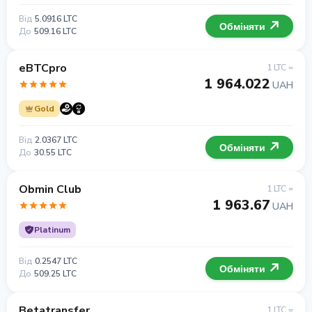
Від
5.0916 LTC
Обміняти
До
509.16 LTC
eBTCpro
1 LTC =
1 964.022
UAH
Gold
Від
2.0367 LTC
Обміняти
До
30.55 LTC
Obmin Club
1 LTC =
1 963.67
UAH
Platinum
Від
0.2547 LTC
Обміняти
До
509.25 LTC
Betatransfer
1 LTC =