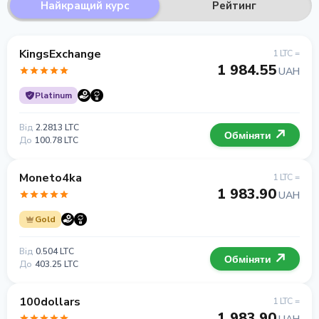
Найкращий курс
Рейтинг
KingsExchange
1 LTC =
1 984.55
UAH
Platinum
Від
2.2813 LTC
Обміняти
До
100.78 LTC
Moneto4ka
1 LTC =
1 983.90
UAH
Gold
Від
0.504 LTC
Обміняти
До
403.25 LTC
100dollars
1 LTC =
1 983.90