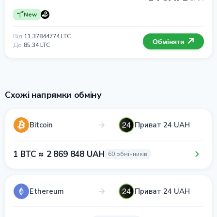
New
Від
11.37844774 LTC
Обміняти
До
85.34 LTC
Схожі напрямки обміну
Bitcoin
Приват 24 UAH
1 BTC ≈ 2 869 848 UAH
60 обмінників
Ethereum
Приват 24 UAH