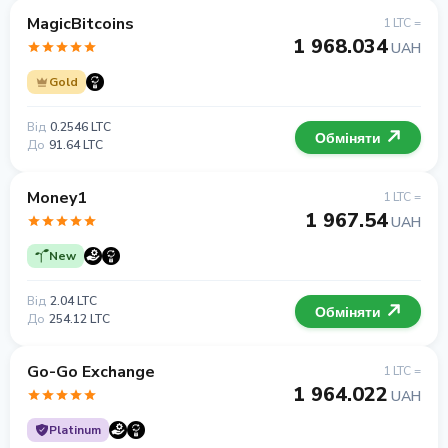
MagicBitcoins
1 LTC =
1 968.034
UAH
Gold
Від
0.2546 LTC
Обміняти
До
91.64 LTC
Money1
1 LTC =
1 967.54
UAH
New
Від
2.04 LTC
Обміняти
До
254.12 LTC
Go-Go Exchange
1 LTC =
1 964.022
UAH
Platinum