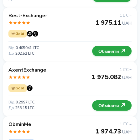
Best-Exchanger
1 LTC =
1 975.11
UAH
Gold
Від
0.405041 LTC
Обміняти
До
202.52 LTC
AxentExchange
1 LTC =
1 975.082
UAH
Gold
Від
0.2997 LTC
Обміняти
До
253.15 LTC
ObminMe
1 LTC =
1 974.73
UAH