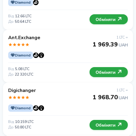
Diamond
Від
12.66 LTC
Обміняти
До
50.64 LTC
Ant.Exchange
1 LTC =
1 969.39
UAH
Diamond
Від
5.08 LTC
Обміняти
До
22 320 LTC
Digichanger
1 LTC =
1 968.70
UAH
Diamond
Від
10.159 LTC
Обміняти
До
50.80 LTC