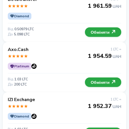
1 961.59
UAH
Diamond
Від
0.50979 LTC
Обміняти
До
5.098 LTC
Axo.Cash
1 LTC =
1 954.59
UAH
Platinum
Від
1.03 LTC
Обміняти
До
200 LTC
IZI Exchange
1 LTC =
1 952.37
UAH
Diamond