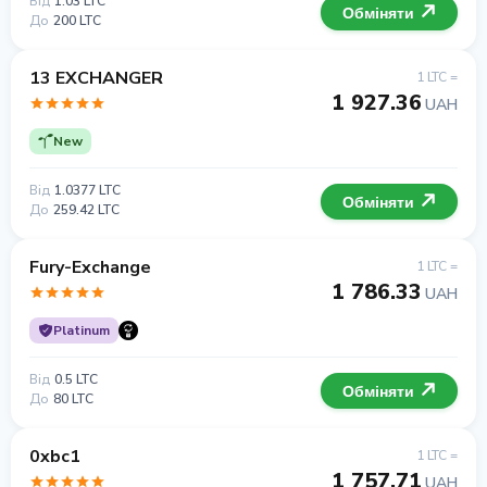
Від
1.03 LTC
Обміняти
До
200 LTC
13 EXCHANGER
1 LTC =
1 927.36
UAH
New
Від
1.0377 LTC
Обміняти
До
259.42 LTC
Fury-Exchange
1 LTC =
1 786.33
UAH
Platinum
Від
0.5 LTC
Обміняти
До
80 LTC
0xbc1
1 LTC =
1 757.71
UAH