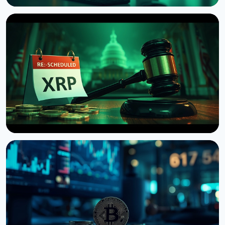
НОВОСТЬ
Бразилия ввела 24-часовую задержку переводов
криптовалюты за границу
9 августа 2026 г.
4 мин чтения
НОВОСТЬ
Сенат США отложил голосование по Clarity Act
до сентября
7 августа 2026 г.
4 мин чтения