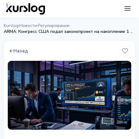
Kurslog
Новости
Регулирование
›
›
›
ARMA: Конгресс США подал законопроект на накопление 1 млн Bitcoin за 5 лет
←
Назад