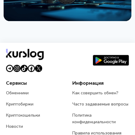
НОВОСТЬ
Bernstein предупреждает об обвале
крипторынка из-за провала CLARITY Act в
Сенате
3 августа 2026 г.
5 мин чтения
Сервисы
Информация
Обменники
Как совершить обмен?
Криптобиржи
Часто задаваемые вопросы
Криптокошельки
Политика
конфиденциальности
Новости
Правила использования