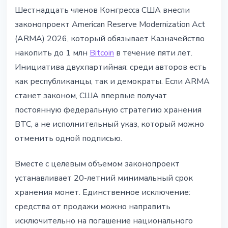
РЕГУЛИРОВАНИЕ
Шестнадцать членов Конгресса США внесли
ARMA: Конгресс США хочет
законопроект American Reserve Modernization Act
закрепить Bitcoin-резерв на 1
(ARMA) 2026, который обязывает Казначейство
млн BTC в законе
накопить до 1 млн
Bitcoin
в течение пяти лет.
Инициатива двухпартийная: среди авторов есть
22 мая 2026 г.
4 мин чтения
как республиканцы, так и демократы. Если ARMA
Наталия Дорофеева
станет законом, США впервые получат
постоянную федеральную стратегию хранения
BTC, а не исполнительный указ, который можно
отменить одной подписью.
Вместе с целевым объемом законопроект
устанавливает 20-летний минимальный срок
хранения монет. Единственное исключение:
средства от продажи можно направить
исключительно на погашение национального