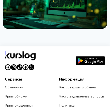
НОВОСТЬ
1inch запустил Aqua: общая ликвидность сразу в
13 сетях
28 июля 2026 г.
3 мин чтения
Сервисы
Информация
Обменники
Как совершить обмен?
Криптобиржи
Часто задаваемые вопросы
Криптокошельки
Политика