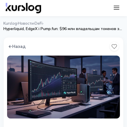
Kurslog
Новости
DeFi
›
›
›
Hyperliquid, EdgeX i Pump.fun: $96 млн владельцам токенов за 30 дней
←
Назад