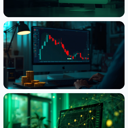
НОВОСТЬ
Владельцы XRP могут занимать RLUSD на
Ethereum через новый пул на $280 млн
4 августа 2026 г.
5 мин чтения
НОВОСТЬ
Trade.xyz вернет деньги трейдерам SK Hynix
после сбоя оракула на Hyperliquid
29 июля 2026 г.
3 мин чтения