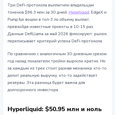
DEFI
Три DeFi-протокола выплатили владельцам
Hyperliquid, EdgeX i Pump.fun:
токенов $96.3 млн за 30 дней.
Hyperliquid
, EdgeX и
$96 млн владельцам токенов за
Pump.fun вошли в топ-3 по объему выплат,
30 дней
превзойдя известные проекты в 10-15 раз.
Данные DefiLlama за май 2026 фиксируют: рынок
10 мая 2026 г.
4 мин чтения
переписывает критерий успеха DeFi-протокола.
Наталия Дорофеева
По сравнению с аналогичным 30-дневным срезом
год назад показатели тройки выросли кратно. Но
за каждым из трех стоит разная механика: кто-то
делит реальную выручку, кто-то задействует
резервы. Эта разница будет важна для
долгосрочного инвестора.
Hyperliquid: $50.95 млн и ноль