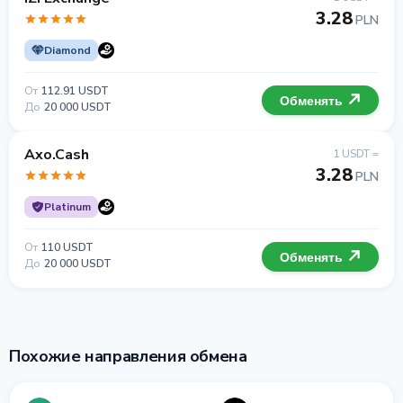
3.28
PLN
Diamond
От
112.91 USDT
Обменять
До
20 000 USDT
Axo.Cash
1 USDT =
3.28
PLN
Platinum
От
110 USDT
Обменять
До
20 000 USDT
Похожие направления обмена