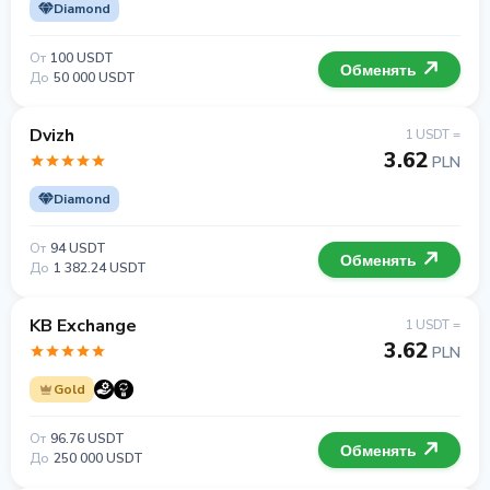
Diamond
От
100 USDT
Обменять
До
50 000 USDT
Dvizh
1 USDT =
3.62
PLN
Diamond
От
94 USDT
Обменять
До
1 382.24 USDT
KB Exchange
1 USDT =
3.62
PLN
Gold
От
96.76 USDT
Обменять
До
250 000 USDT