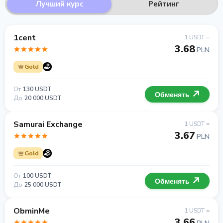
Лучший курс
Рейтинг
1cent
1 USDT =
3.68
PLN
Gold
От
130 USDT
Обменять
До
20 000 USDT
Samurai Exchange
1 USDT =
3.67
PLN
Gold
От
100 USDT
Обменять
До
25 000 USDT
ObminMe
1 USDT =
3.66