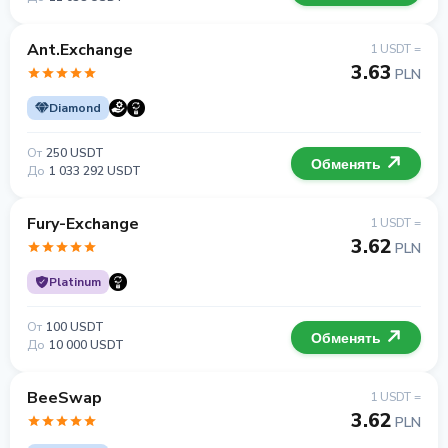
Ant.Exchange
1 USDT =
3.63
PLN
Diamond
От
250 USDT
Обменять
До
1 033 292 USDT
Fury-Exchange
1 USDT =
3.62
PLN
Platinum
От
100 USDT
Обменять
До
10 000 USDT
BeeSwap
1 USDT =
3.62
PLN