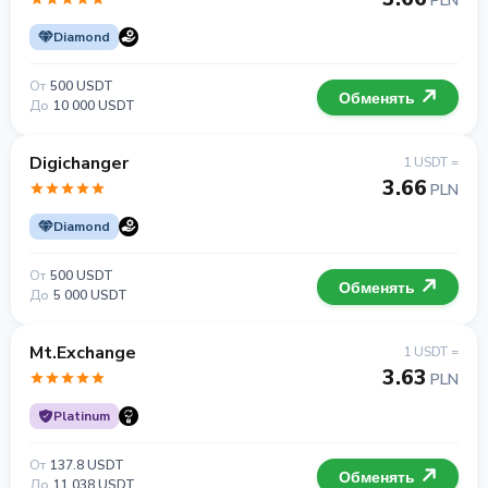
PLN
Diamond
От
500 USDT
Обменять
До
10 000 USDT
Digichanger
1 USDT =
3.66
PLN
Diamond
От
500 USDT
Обменять
До
5 000 USDT
Mt.Exchange
1 USDT =
3.63
PLN
Platinum
От
137.8 USDT
Обменять
До
11 038 USDT