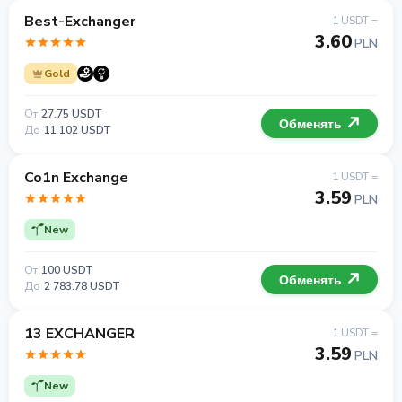
Best-Exchanger
1 USDT =
3.60
PLN
Gold
От
27.75 USDT
Обменять
До
11 102 USDT
Co1n Exchange
1 USDT =
3.59
PLN
New
От
100 USDT
Обменять
До
2 783.78 USDT
13 EXCHANGER
1 USDT =
3.59
PLN
New