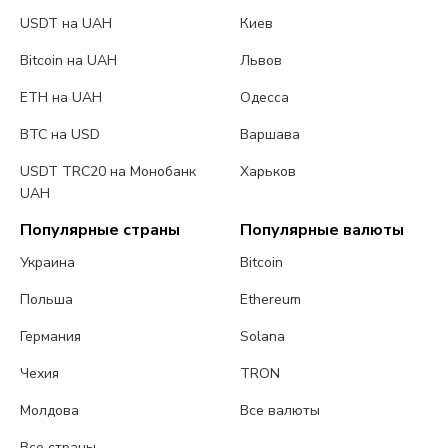
USDT на UAH
Киев
Bitcoin на UAH
Львов
ETH на UAH
Одесса
BTC на USD
Варшава
USDT TRC20 на Монобанк
Харьков
UAH
Популярные страны
Популярные валюты
Украина
Bitcoin
Польша
Ethereum
Германия
Solana
Чехия
TRON
Молдова
Все валюты
Все страны