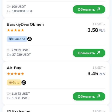
От
100 USDT
Обменять
До
100 000 USDT
BarskiyDvorObmen
1 USDT =
3.58
PLN
Diamond
От
279.39 USDT
Обменять
До
27 939 USDT
Air-Buy
1 USDT =
3.45
PLN
Gold
От
110.23 USDT
Обменять
До
1 000 USDT
IZI Exchange
1 USDT =