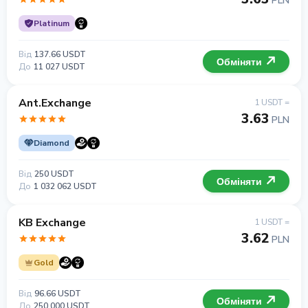
PLN
Platinum
Від
137.66 USDT
Обміняти
До
11 027 USDT
Ant.Exchange
1 USDT =
3.63
PLN
Diamond
Від
250 USDT
Обміняти
До
1 032 062 USDT
KB Exchange
1 USDT =
3.62
PLN
Gold
Від
96.66 USDT
Обміняти
До
250 000 USDT