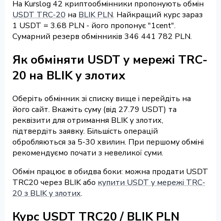
На Kurslog 42 криптообмінники пропонують обмін
USDT TRC-20
на
BLIK PLN
. Найкращий курс зараз
1 USDT = 3.68 PLN - його пропонує "1cent".
Сумарний резерв обмінників 346 441 782 PLN.
Як обміняти USDT у мережі TRC-
20 на BLIK у злотих
Оберіть обмінник зі списку вище і перейдіть на
його сайт. Вкажіть суму (від 27.79 USDT) та
реквізити для отримання BLIK у злотих,
підтвердіть заявку. Більшість операцій
обробляються за 5-30 хвилин. При першому обміні
рекомендуємо почати з невеликої суми.
Обмін працює в обидва боки: можна продати USDT
TRC20 через BLIK або
купити USDT у мережі TRC-
20 з BLIK у злотих
.
Курс USDT TRC20 / BLIK PLN