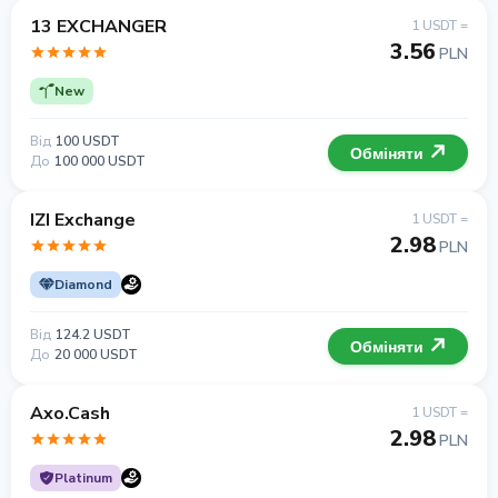
13 EXCHANGER
1 USDT =
3.56
PLN
New
Від
100 USDT
Обміняти
До
100 000 USDT
IZI Exchange
1 USDT =
2.98
PLN
Diamond
Від
124.2 USDT
Обміняти
До
20 000 USDT
Axo.Cash
1 USDT =
2.98
PLN
Platinum