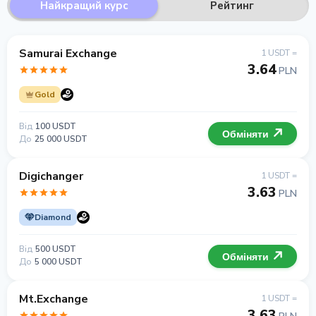
Найкращий курс
Рейтинг
Samurai Exchange
1 USDT =
3.64
PLN
Gold
Від
100 USDT
Обміняти
До
25 000 USDT
Digichanger
1 USDT =
3.63
PLN
Diamond
Від
500 USDT
Обміняти
До
5 000 USDT
Mt.Exchange
1 USDT =
3.63