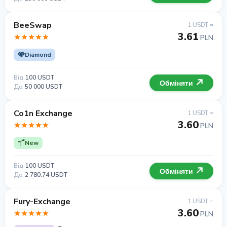
BeeSwap
1 USDT =
3.61
PLN
Diamond
Від
100 USDT
Обміняти
До
50 000 USDT
Co1n Exchange
1 USDT =
3.60
PLN
New
Від
100 USDT
Обміняти
До
2 780.74 USDT
Fury-Exchange
1 USDT =
3.60
PLN