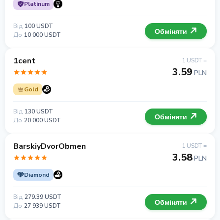
Platinum
Від
100 USDT
Обміняти
До
10 000 USDT
1cent
1 USDT =
3.59
PLN
Gold
Від
130 USDT
Обміняти
До
20 000 USDT
BarskiyDvorObmen
1 USDT =
3.58
PLN
Diamond
Від
279.39 USDT
Обміняти
До
27 939 USDT