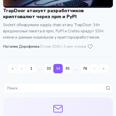
TrapDoor атакует разработчиков
криптовалют через npm и PyPI
Socket обнаружила supply chain атаку TrapDoor: 34+
вредоносных пакета в npm, PyPI и Crates крадут SSH-
ключи и данные кошельков у крипторазработчиков.
Наталия Дорофеева
25 мая 2026 г.
3 мин чтения
…
…
«
‹
1
33
34
35
76
›
»