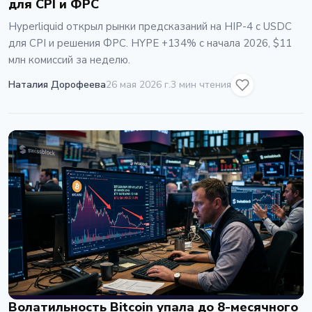
для CPI и ФРС
Hyperliquid открыл рынки предсказаний на HIP-4 с USDC
для CPI и решения ФРС. HYPE +134% с начала 2026, $11
млн комиссий за неделю.
Наталия Дорофеева
26 мая 2026 г.
3 мин чтения
Волатильность Bitcoin упала до 8-месячного