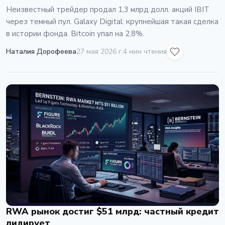
Неизвестный трейдер продал 1,3 млрд долл. акций IBIT
через темный пул. Galaxy Digital: крупнейшая такая сделка
в истории фонда. Bitcoin упал на 2,8%.
Наталия Дорофеева
27 мая 2026 г.
4 мин чтения
RWA рынок достиг $51 млрд: частный кредит
лидирует