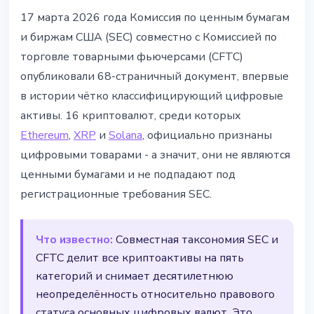
РЕГУЛИРОВАНИЕ
17 марта 2026 года Комиссия по ценным бумагам
SEC и CFTC классифицировали
и биржам США (SEC) совместно с Комиссией по
16 криптоактивов как цифровые
торговле товарными фьючерсами (CFTC)
товары
опубликовали 68-страничный документ, впервые
в истории чётко классифицирующий цифровые
18 марта 2026 г.
3 мин чтения
активы. 16 криптовалют, среди которых
Наталия Дорофеева
Ethereum
,
XRP
и
Solana
, официально признаны
цифровыми товарами - а значит, они не являются
ценными бумагами и не подпадают под
регистрационные требования SEC.
Что известно:
Совместная таксономия SEC и
CFTC делит все криптоактивы на пять
категорий и снимает десятилетнюю
неопределённость относительно правового
статуса основных цифровых валют. Это