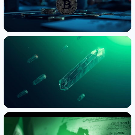
НОВОСТЬ
Bernstein предупреждает об обвале
крипторынка из-за провала CLARITY Act в
Сенате
3 августа 2026 г.
5 мин чтения
НОВОСТЬ
SEC приостановила опционы Nasdaq на биткоин
из-за иска CME