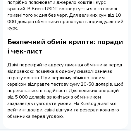
потрібно пояснювати джерело коштів і курс
кращий. В Києві USDT конвертується в готівкові
гривні того ж дня без черг. Для великих сум від 10
000 доларів обмінники пропонують індивідуальний
курс.
Безпечний обмін крипти: поради
і чек-лист
Двічі перевіряйте адресу гаманця обмінника перед
відправкою: помилка в одному символі означає
втрату коштів. При першому обміні з новим
сервісом відправте тестову суму 20-50 доларів, щоб
переконатися в надійності. Для великих операцій
від 5 000 доларів зв'яжіться з обмінником
заздалегідь і узгодьте умови. На Kurslog дивіться
рейтинг довіри, свіжі відгуки та резерви кожного
обмінника перед угодою.