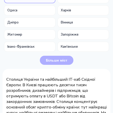
Одеса
Харків
Дніпро
Вінниця
Житомир
Запоріжжя
Івано-Франківськ
Кам'янське
Більше міст
Столиця України та найбільший IT-хаб Східної
Європи. В Києві працюють десятки тисяч
розробників, дизайнерів і підприємців, що
отримують оплату в USDT або Bitcoin від
закордонних замовників. Столиця концентрує
основний обсяг крипто-обміну країни: тут найкращі
курси, найбільші резерви і найбільше обмінників. На