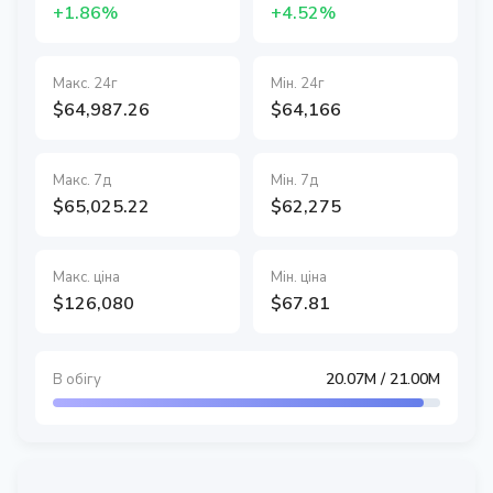
+1.86%
+4.52%
Макс. 24г
Мін. 24г
$64,987.26
$64,166
Макс. 7д
Мін. 7д
$65,025.22
$62,275
Макс. ціна
Мін. ціна
$126,080
$67.81
20.07M
/ 21.00M
В обігу