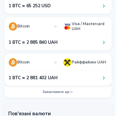
1​ BTC ≈ 6​5​ 2​5​2​ USD
Visa / Mastercard
Bitcoin
UAH
1​ BTC ≈ 2​ 8​8​5​ 8​4​0​ UAH
Bitcoin
Райффайзен UAH
1​ BTC ≈ 2​ 8​8​1​ 4​0​2​ UAH
Завантажити ще
Пов'язані валюти