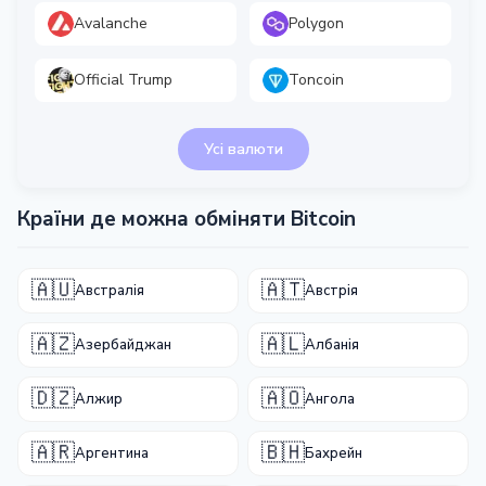
Avalanche
Polygon
Official Trump
Toncoin
Усі валюти
Країни де можна обміняти Bitcoin
🇦🇺
🇦🇹
Австралія
Австрія
🇦🇿
🇦🇱
Азербайджан
Албанія
🇩🇿
🇦🇴
Алжир
Ангола
🇦🇷
🇧🇭
Аргентина
Бахрейн