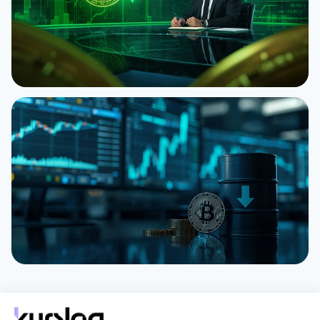
НОВИНА
Джим Крамер продає Bitcoin через квантову
загрозу
5 серпня 2026 р.
4 хв
НОВИНА
Bitcoin застряг на $64 000 попри рекорди S&P