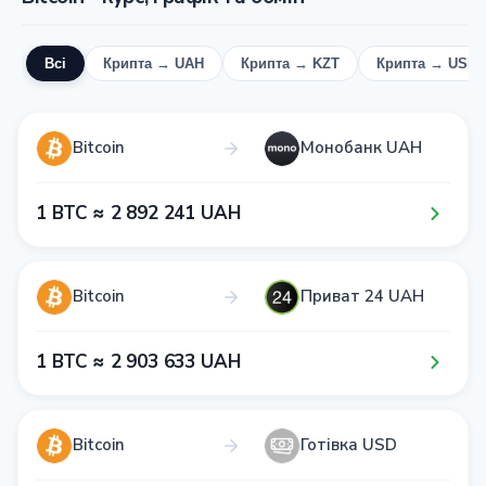
Всі
Крипта → UAH
Крипта → KZT
Крипта → USD
Bitcoin
Монобанк UAH
1​ BTC ≈ 2​ 8​9​2​ 2​4​1​ UAH
Bitcoin
Приват 24 UAH
1​ BTC ≈ 2​ 9​0​3​ 6​3​3​ UAH
Bitcoin
Готівка USD