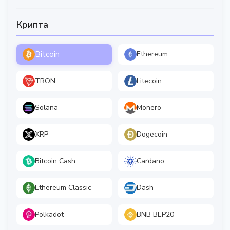
Крипта
Bitcoin
Ethereum
TRON
Litecoin
Solana
Monero
XRP
Dogecoin
Bitcoin Cash
Cardano
Ethereum Classic
Dash
Polkadot
BNB BEP20