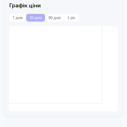
Графік ціни
7 днів
30 днів
90 днів
1 рік
Дані тимчасово
недоступні