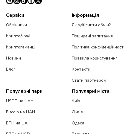
Сервіси
Інформація
Обмінники
Як здійснити обмін?
Криптобіржі
Поширені запитання
Криптогаманці
Політика конфіденційності
Новини
Правила користування
Блог
Контакти
Стати партнером
Популярні пари
Популярні міста
USDT на UAH
Київ
Bitcoin на UAH
Львів
ETH на UAH
Одеса