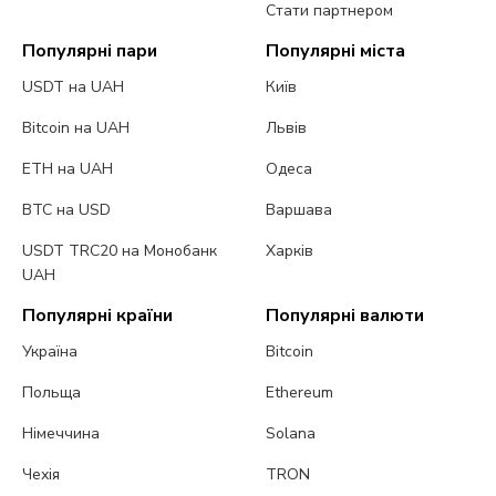
Стати партнером
Популярні пари
Популярні міста
USDT на UAH
Київ
Bitcoin на UAH
Львів
ETH на UAH
Одеса
BTC на USD
Варшава
USDT TRC20 на Монобанк
Харків
UAH
Популярні країни
Популярні валюти
Україна
Bitcoin
Польща
Ethereum
Німеччина
Solana
Чехія
TRON