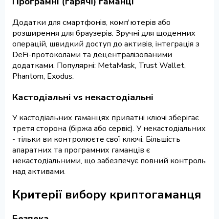
Програмні (гарячі) гаманці
Додатки для смартфонів, комп'ютерів або
розширення для браузерів. Зручні для щоденних
операцій, швидкий доступ до активів, інтеграція з
DeFi-протоколами та децентралізованими
додатками. Популярні: MetaMask, Trust Wallet,
Phantom, Exodus.
Кастодіальні vs некастодіальні
У кастодіальних гаманцях приватні ключі зберігає
третя сторона (біржа або сервіс). У некастодіальних
- тільки ви контролюєте свої ключі. Більшість
апаратних та програмних гаманців є
некастодіальними, що забезпечує повний контроль
над активами.
Критерії вибору криптогаманця
Безпека