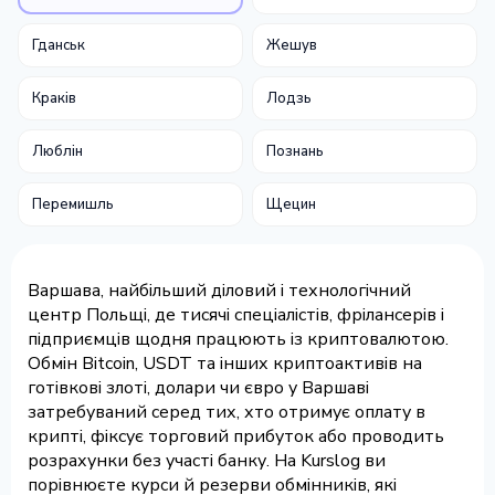
Гданськ
Жешув
Краків
Лодзь
Люблін
Познань
Перемишль
Щецин
Варшава, найбільший діловий і технологічний
центр Польщі, де тисячі спеціалістів, фрілансерів і
підприємців щодня працюють із криптовалютою.
Обмін Bitcoin, USDT та інших криптоактивів на
готівкові злоті, долари чи євро у Варшаві
затребуваний серед тих, хто отримує оплату в
крипті, фіксує торговий прибуток або проводить
розрахунки без участі банку. На Kurslog ви
порівнюєте курси й резерви обмінників, які