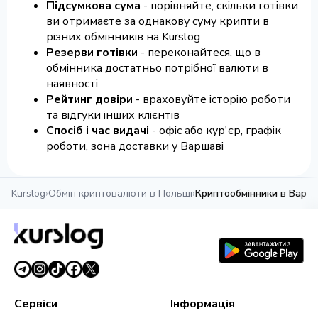
Підсумкова сума
- порівняйте, скільки готівки
ви отримаєте за однакову суму крипти в
різних обмінників на Kurslog
Резерви готівки
- переконайтеся, що в
обмінника достатньо потрібної валюти в
наявності
Рейтинг довіри
- враховуйте історію роботи
та відгуки інших клієнтів
Спосіб і час видачі
- офіс або кур'єр, графік
роботи, зона доставки у Варшаві
Kurslog
›
Обмін криптовалюти в Польщі
›
Криптообмінники в Варша
Сервіси
Інформація