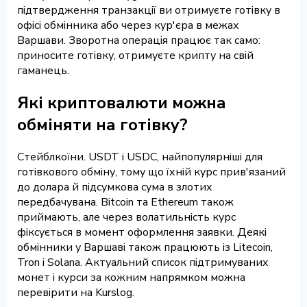
підтвердження транзакції ви отримуєте готівку в
офісі обмінника або через кур'єра в межах
Варшави. Зворотна операція працює так само:
приносите готівку, отримуєте крипту на свій
гаманець.
Які криптовалюти можна
обміняти на готівку?
Стейблкоїни. USDT і USDC, найпопулярніші для
готівкового обміну, тому що їхній курс прив'язаний
до долара й підсумкова сума в злотих
передбачувана. Bitcoin та Ethereum також
приймають, але через волатильність курс
фіксується в момент оформлення заявки. Деякі
обмінники у Варшаві також працюють із Litecoin,
Tron і Solana. Актуальний список підтримуваних
монет і курси за кожним напрямком можна
перевірити на Kurslog.