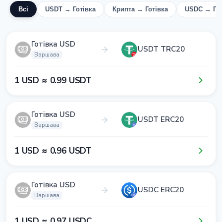
Всі
USDT → Готівка
Крипта → Готівка
USDC → Гот
Готівка USD
USDT TRC20
Варшава
1​ USD ≈ 0​.9​9​ USDT
Готівка USD
USDT ERC20
Варшава
1​ USD ≈ 0​.9​6​ USDT
Готівка USD
USDC ERC20
Варшава
1​ USD ≈ 0​.9​7​ USDC