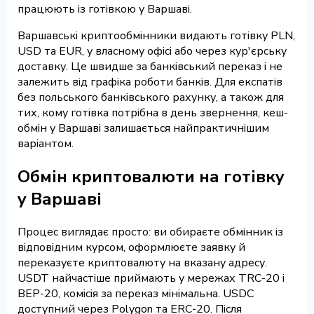
працюють із готівкою у Варшаві.
Варшавські криптообмінники видають готівку PLN,
USD та EUR, у власному офісі або через кур'єрську
доставку. Це швидше за банківський переказ і не
залежить від графіка роботи банків. Для експатів
без польського банківського рахунку, а також для
тих, кому готівка потрібна в день звернення, кеш-
обмін у Варшаві залишається найпрактичнішим
варіантом.
Обмін криптовалюти на готівку
у Варшаві
Процес виглядає просто: ви обираєте обмінник із
відповідним курсом, оформлюєте заявку й
переказуєте криптовалюту на вказану адресу.
USDT найчастіше приймають у мережах TRC-20 і
BEP-20, комісія за переказ мінімальна. USDC
доступний через Polygon та ERC-20. Після