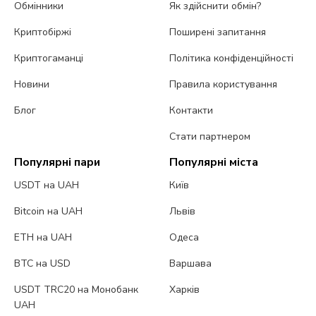
Обмінники
Як здійснити обмін?
Криптобіржі
Поширені запитання
Криптогаманці
Політика конфіденційності
Новини
Правила користування
Блог
Контакти
Стати партнером
Популярні пари
Популярні міста
USDT на UAH
Київ
Bitcoin на UAH
Львів
ETH на UAH
Одеса
BTC на USD
Варшава
USDT TRC20 на Монобанк
Харків
UAH