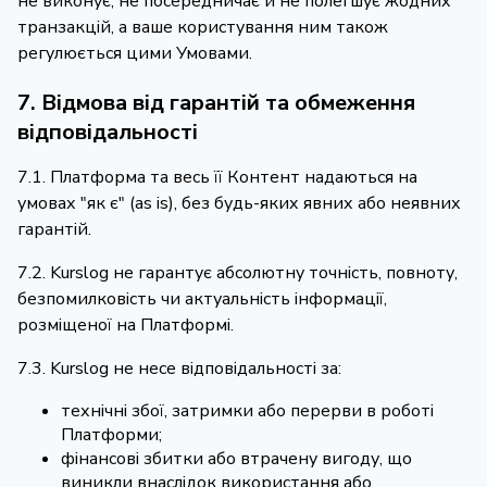
не виконує, не посередничає й не полегшує жодних
транзакцій, а ваше користування ним також
регулюється цими Умовами.
7. Відмова від гарантій та обмеження
відповідальності
7.1. Платформа та весь її Контент надаються на
умовах "як є" (as is), без будь-яких явних або неявних
гарантій.
7.2. Kurslog не гарантує абсолютну точність, повноту,
безпомилковість чи актуальність інформації,
розміщеної на Платформі.
7.3. Kurslog не несе відповідальності за:
технічні збої, затримки або перерви в роботі
Платформи;
фінансові збитки або втрачену вигоду, що
виникли внаслідок використання або