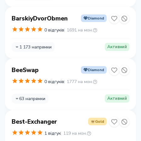
BarskiyDvorObmen
Diamond
0 відгуків
1691 на мон.
1 173 напрямки
Активний
BeeSwap
Diamond
0 відгуків
1777 на мон.
63 напрямки
Активний
Best-Exchanger
Gold
1 відгук
119 на мон.