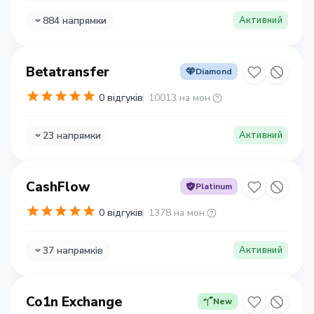
884 напрямки
Активний
Betatransfer
Diamond
0 відгуків
10013 на мон.
23 напрямки
Активний
CashFlow
Platinum
0 відгуків
1378 на мон.
37 напрямків
Активний
Co1n Exchange
New