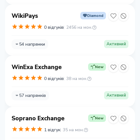
WikiPays
Diamond
0 відгуків
2456 на мон.
54 напрямки
Активний
WinExa Exchange
New
0 відгуків
38 на мон.
57 напрямків
Активний
Soprano Exchange
New
1 відгук
35 на мон.