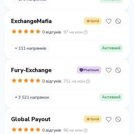
ExchangeMafia
Gold
0 відгуків
97 на мон.
111 напрямків
Активний
Fury-Exchange
Platinum
0 відгуків
751 на мон.
3 521 напрямок
Активний
Global Payout
Gold
0 відгуків
96 на мон.