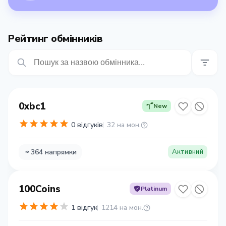
Рейтинг обмінників
0xbc1
New
0 відгуків
32 на мон.
364 напрямки
Активний
100Coins
Platinum
1 відгук
1214 на мон.