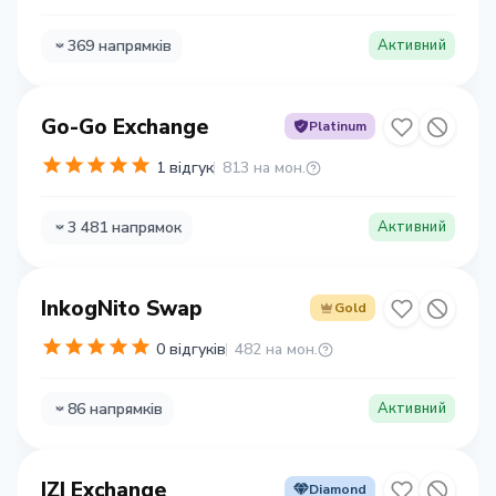
369 напрямків
Активний
Go-Go Exchange
Platinum
1 відгук
813 на мон.
3 481 напрямок
Активний
InkogNito Swap
Gold
0 відгуків
482 на мон.
86 напрямків
Активний
IZI Exchange
Diamond