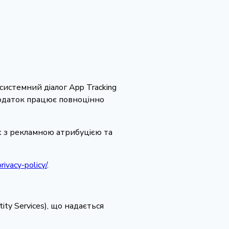
 системний діалог App Tracking
Додаток працює повноцінно
их з рекламною атрибуцією та
ivacy-policy/
.
tity Services), що надається