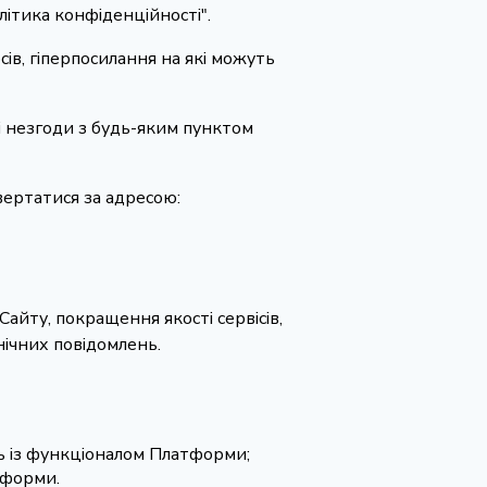
літика конфіденційності".
сів, гіперпосилання на які можуть
і незгоди з будь-яким пунктом
вертатися за адресою:
айту, покращення якості сервісів,
нічних повідомлень.
ь із функціоналом Платформи;
тформи.