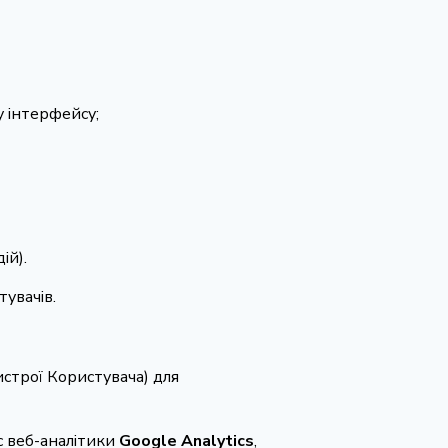
у інтерфейсу;
ій).
увачів.
истрої Користувача) для
іс веб-аналітики
Google Analytics
,