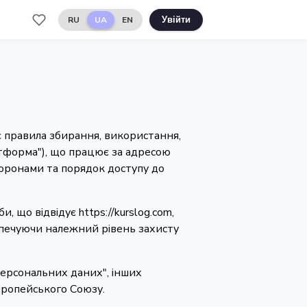
RU
UA
EN
Увійти
ає правила збирання, використання,
атформа"), що працює за адресою
торонами та порядок доступу до
 що відвідує https://kurslog.com,
езпечуючи належний рівень захисту
 персональних даних", інших
вропейського Союзу.