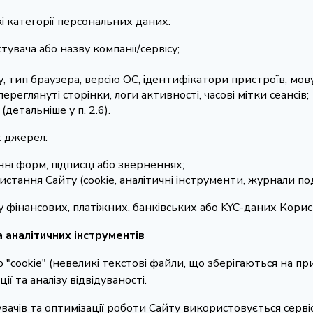
і категорії персональних даних:
стувача або назву компанії/сервісу;
у, тип браузера, версію ОС, ідентифікатори пристроїв, мов
ереглянуті сторінки, логи активності, часові мітки сеансів;
(детальніше у п. 2.6).
х джерел:
нні форм, підписці або зверненнях;
стання Сайту (cookie, аналітичні інструменти, журнали под
 фінансових, платіжних, банківських або KYC-даних Корист
а аналітичних інструментів
 "cookie" (невеликі текстові файли, що зберігаються на пр
 та аналізу відвідуваності.
увачів та оптимізації роботи Сайту використовується серв