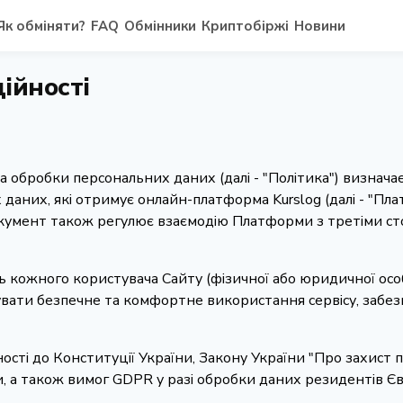
Як обміняти?
FAQ
Обмінники
Криптобіржі
Новини
ійності
та обробки персональних даних (далі - "Політика") визнач
 даних, які отримує онлайн-платформа Kurslog (далі - "Пл
Документ також регулює взаємодію Платформи з третіми с
 кожного користувача Сайту (фізичної або юридичної особи,
нтувати безпечне та комфортне використання сервісу, заб
дності до Конституції України, Закону України "Про захист
, а також вимог GDPR у разі обробки даних резидентів Є