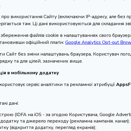
.
ie про використання Сайту (включаючи IP-адресу, але без пр
рігається там. Ці дані використовуються для складання звіт
 збереження файлів cookie в налаштуваннях свого браузе
становивши офіційний плагін:
Google Analytics Opt-out Bro
и Сайт без зміни налаштувань браузера, Користувач пог
рядку та для цілей, зазначених вище.
уція в мобільному додатку
икористовує сервіс аналітики та рекламної атрибуції
AppsF
акі дані:
ою (IDFA на iOS - за згодою Користувача, Google Advertisi
додатку та джерело переходу (рекламна кампанія, канал);
тку (відкриття додатку, перегляд екранів);