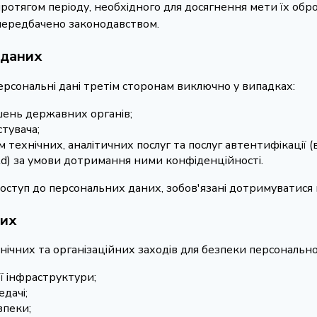
 протягом періоду, необхідного для досягнення мети їх об
передбачено законодавством.
 даних
рсональні дані третім сторонам виключно у випадках:
шень державних органів;
тувача;
 технічних, аналітичних послуг та послуг автентифікації 
 Ltd) за умови дотримання ними конфіденційності.
оступ до персональних даних, зобов'язані дотримуватися ц
них
хнічних та організаційних заходів для безпеки персонально
ї інфраструктури;
дачі;
зпеки;