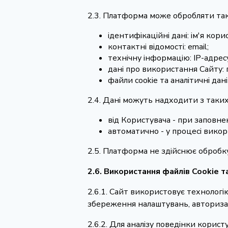
2.3. Платформа може обробляти так
ідентифікаційні дані: ім'я кори
контактні відомості: email;
технічну інформацію: IP-адрес
дані про використання Сайту: п
файли cookie та аналітичні дані 
2.4. Дані можуть надходити з таки
від Користувача - при заповне
автоматично - у процесі викори
2.5. Платформа не здійснює обробку
2.6. Використання файлів Cookie т
2.6.1. Сайт використовує технологію
збереження налаштувань, авторизації
2.6.2. Для аналізу поведінки корист