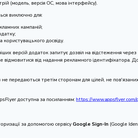
рій (модель, версія ОС, мова інтерфейсу).
ться виключно для:
кламних кампаній;
одатку;
 користувацького досвіду.
овіших версій додаток запитує дозвіл на відстеження через
же відмовитися від надання рекламного ідентифікатора. 
ів не передаються третім сторонам для цілей, не пов'язан
ppsFlyer доступна за посиланням:
https://www.appsflyer.com/pr
торизації за допомогою сервісу
Google Sign-In
(Google Iden