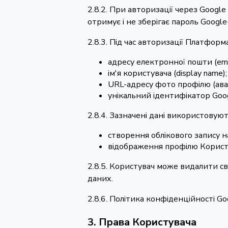
2.8.2. При авторизації через Goog
отримує і не зберігає пароль Googl
2.8.3. Під час авторизації Платформа
адресу електронної пошти (ema
ім'я користувача (display name);
URL-адресу фото профілю (ава
унікальний ідентифікатор Goo
2.8.4. Зазначені дані використовую
створення облікового запису н
відображення профілю Користу
2.8.5. Користувач може видалити св
даних.
2.8.6. Політика конфіденційності G
3. Права Користувача