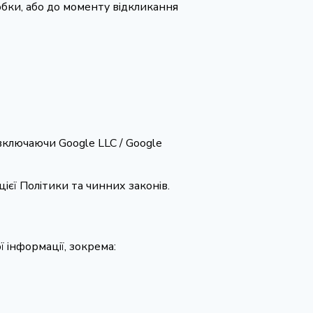
робки, або до моменту відкликання
(включаючи Google LLC / Google
ієї Політики та чинних законів.
ї інформації, зокрема: