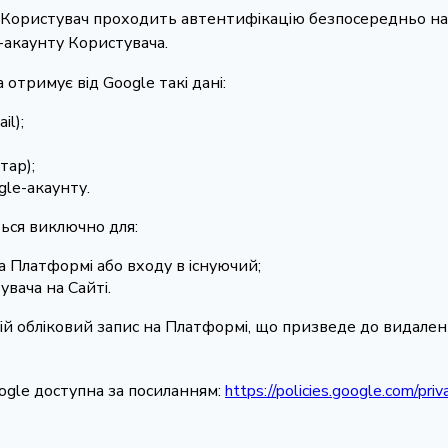
le Користувач проходить автентифікацію безпосередньо на
e-акаунту Користувача.
 отримує від Google такі дані:
il);
тар);
gle-акаунту.
ться виключно для:
а Платформі або входу в існуючий;
вача на Сайті.
ій обліковий запис на Платформі, що призведе до видален
oogle доступна за посиланням:
https://policies.google.com/priv