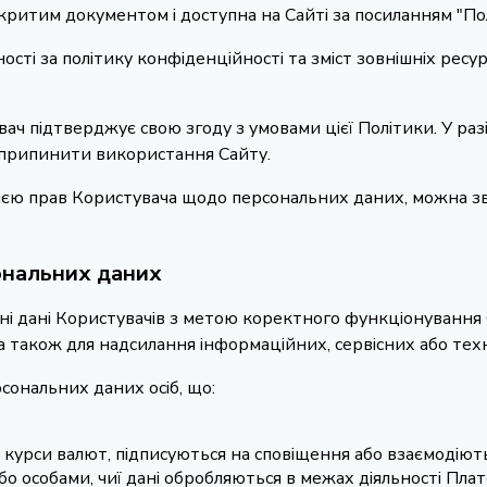
ідкритим документом і доступна на Сайті за посиланням "По
ості за політику конфіденційності та зміст зовнішніх ресур
ач підтверджує свою згоду з умовами цієї Політики. У раз
 припинити використання Сайту.
зацією прав Користувача щодо персональних даних, можна з
сональних даних
і дані Користувачів з метою коректного функціонування С
а також для надсилання інформаційних, сервісних або тех
рсональних даних осіб, що:
курси валют, підписуються на сповіщення або взаємодіют
о особами, чиї дані обробляються в межах діяльності Пла