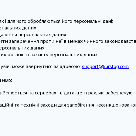
к і для чого обробляються його персональні дані;
сональних даних;
далення персональних даних;
ти заперечення проти неї в межах чинного законодавств
персональних даних;
х органів із захисту персональних даних.
истувач може звернутися за адресою:
support@kurslog.com
.
аних
дійснюється на серверах і в дата-центрах, які забезпечую
ійні та технічні заходи для запобігання несанкціонованому