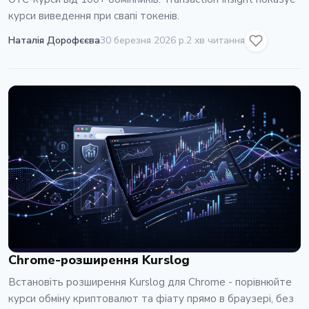
курси виведення при свапі токенів.
Наталія Дорофєєва
30 березня 2026 р.
2 хв читання
Chrome-розширення Kurslog
Встановіть розширення Kurslog для Chrome - порівнюйте
курси обміну криптовалют та фіату прямо в браузері, без