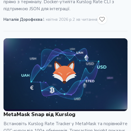
прямо з терміналу. Docker-утиліта Kurslog Rate CLI з
підтримкою JSON для інтеграції.
Наталія Дорофєєва
1 квітня 2026 р.
2 хв читання
MetaMask Snap від Kurslog
Встановіть Kurslog Rate Tracker у MetaMask та порівнюйте
OTC-курси від 100+ обмінників. Transaction Insight показує