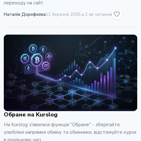
переходу на сайт.
Наталія Дорофєєва
11 березня 2026 р.
2 хв читання
Обране на Kurslog
На Kurslog з'явилася функція "Обране" - зберігайте
улюблені напрямки обміну та обмінники, відстежуйте курси
в реальному часі.