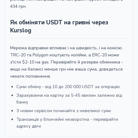
434 грн.
USDT TON
Sense Bank UAH
1​ USDT ≈ 4​4​.5​5​ UAH
Як обміняти USDT на гривні через
1​ USDT ≈ 4​4​.5​5​ UAH
Kurslog
USDT
Visa / Mastercard
AVALANCHE
UAH
Банківський
Мережа відправки впливає і на швидкість, і на комісію.
USDT TON
рахунок UAH
1​ USDT ≈ 4​4​.5​5​ UAH
TRC-20 та Polygon коштують копійки, а ERC-20 може
з'їсти $2-10 на gas. Перевіряйте й резерви обмінника -
1​ USDT ≈ 4​4​.4​4​ UAH
якщо на балансі менше грн ніж ваша сума, доведеться
USDT
Ощадбанк UAH
чекати поповнення.
AVALANCHE
Суми обміну - від 10 до 200 000 USDT за операцію
1​ USDT ≈ 4​4​.5​5​ UAH
Зарахування на картку за 5-45 хвилин залежно від
банку
USDT
Банківський
З новим сервісом починайте з невеликої суми
AVALANCHE
рахунок UAH
Транзакція у блокчейні незворотна - перевіряйте
адресу двічі
1​ USDT ≈ 4​4​.4​4​ UAH