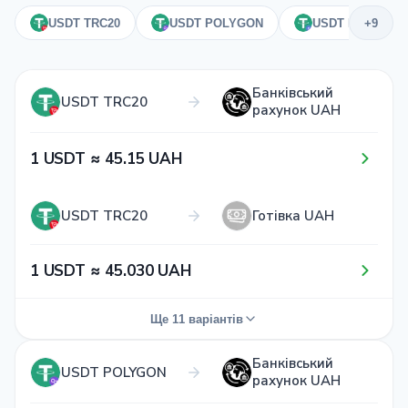
USDT TRC20
USDT POLYGON
USDT ERC20
+9
Банківський
USDT TRC20
рахунок UAH
1​ USDT ≈ 4​5​.1​5​ UAH
USDT TRC20
Готівка UAH
1​ USDT ≈ 4​5​.0​3​0​ UAH
Ще 11 варіантів
Банківський
USDT TRC20
Приват 24 UAH
USDT POLYGON
рахунок UAH