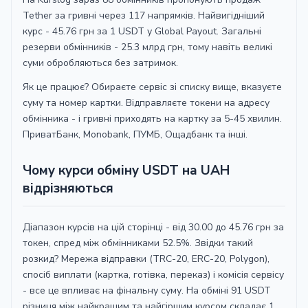
1​ USDT ≈ 4​4​.7​0​ UAH
USDT SOL
Sense Bank UAH
Tether за гривні через 117 напрямків. Найвигідніший
USDT
курс - 45.76 грн за 1 USDT у Global Payout. Загальні
1​ USDT ≈ 4​4​.5​5​ UAH
OTP Bank UAH
AVALANCHE
USDT BEP20
Ощадбанк UAH
резерви обмінників - 25.3 млрд грн, тому навіть великі
1​ USDT ≈ 4​4​.7​0​ UAH
суми обробляються без затримок.
1​ USDT ≈ 4​4​.5​5​ UAH
USDT TON
Райффайзен UAH
1​ USDT ≈ 4​4​.7​0​ UAH
Як це працює? Обираєте сервіс зі списку вище, вказуєте
USDT SOL
Райффайзен UAH
суму та номер картки. Відправляєте токени на адресу
USDT
1​ USDT ≈ 4​4​.5​5​ UAH
обмінника - і гривні приходять на картку за 5-45 хвилин.
Райффайзен UAH
AVALANCHE
USDT BEP20
Монобанк UAH
ПриватБанк, Monobank, ПУМБ, Ощадбанк та інші.
1​ USDT ≈ 4​4​.6​5​ UAH
USDT TON
УкрСиббанк UAH
1​ USDT ≈ 4​4​.5​5​ UAH
Чому курси обміну USDT на UAH
1​ USDT ≈ 4​4​.6​6​ UAH
відрізняються
1​ USDT ≈ 4​4​.5​5​ UAH
USDT
Банківський
Sense Bank UAH
USDT BEP20
AVALANCHE
рахунок UAH
Діапазон курсів на цій сторінці - від 30.00 до 45.76 грн за
токен, спред між обмінниками 52.5%. Звідки такий
USDT TON
OTP Bank UAH
1​ USDT ≈ 4​4​.5​5​ UAH
1​ USDT ≈ 4​4​.6​4​ UAH
розкид? Мережа відправки (TRC-20, ERC-20, Polygon),
спосіб виплати (картка, готівка, переказ) і комісія сервісу
1​ USDT ≈ 4​4​.5​5​ UAH
- все це впливає на фінальну суму. На обміні 91 USDT
USDT
УкрСиббанк UAH
AVALANCHE
різниця між найкращим та найгіршим курсом складає 1