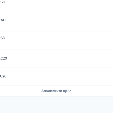
USD
UAH
USD
RC20
C20
Завантажити ще