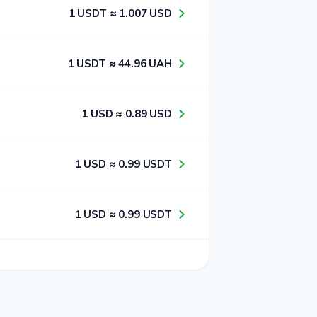
1​ USDT ≈ 1​.0​0​7​ USD
1​ USDT ≈ 4​4​.9​6​ UAH
1​ USD ≈ 0​.8​9​ USD
1​ USD ≈ 0​.9​9​ USDT
1​ USD ≈ 0​.9​9​ USDT