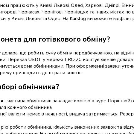
м працюють у Києві, Львові, Одесі, Харкові, Дніпрі, Вінни
городі, Черкасах, Чернігові, Чернівцях та інших містах по 
и, у Києві, Львові та Одесі. На Kurslog ви можете відфіль
онета для готівкового обміну?
долара, що робить суму обміну передбачуваною, на відміну 
вки. Переказ USDT у мережі TRC-20 коштує менше долара 
мується всіма обмінниками. При оформленні заявки уточн
режу призводить до втрати коштів.
иборі обмінника?
ня
- частина обмінників закладає комісію в курс. Порівнюйте
 для кожного обмінника.
ної валюти немає в наявності, видача затримається. Резер
орію роботи обмінника, кількість виконаних заявок та відгу
'єр, робочі години. Не всі обмінники працюють у вихідні або