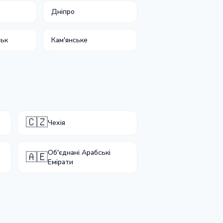
Дніпро
ськ
Кам'янське
🇨🇿
Чехія
Об'єднані Арабські
🇦🇪
Емірати