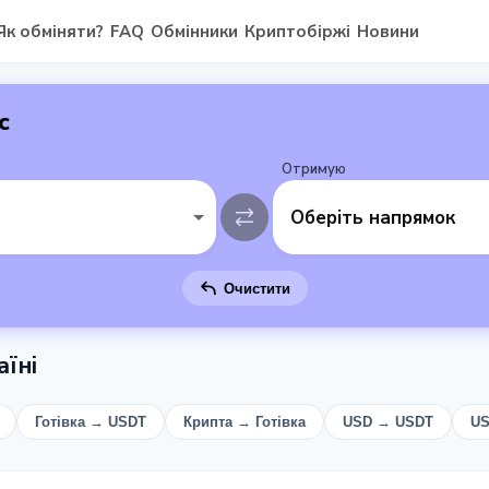
Як обміняти?
FAQ
Обмінники
Криптобіржі
Новини
с
Отримую
Оберіть напрямок
Очистити
їні
Готівка → USDT
Крипта → Готівка
USD → USDT
US