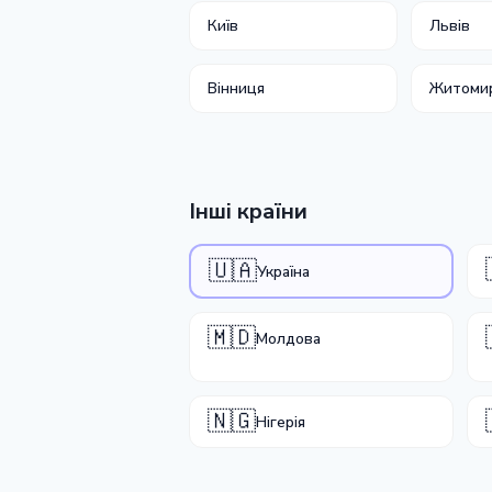
Київ
Львів
Вінниця
Житоми
Інші країни
🇺🇦
Україна
🇲🇩
Молдова
🇳🇬
Нігерія