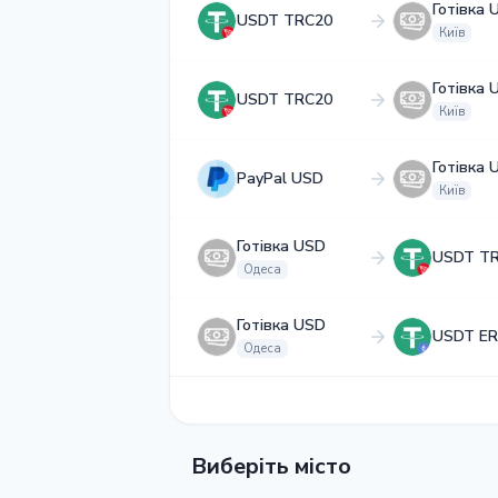
Готівка 
USDT TRC20
Київ
Готівка 
USDT TRC20
Київ
Готівка 
PayPal USD
Київ
Готівка USD
USDT T
Одеса
Готівка USD
USDT ER
Одеса
Виберіть місто