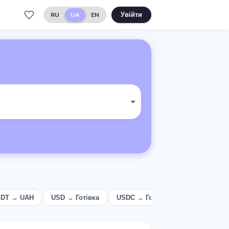
RU
UA
EN
Увійти
DT → UAH
USD → Готівка
USDC → Готівка
Готівка → U