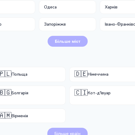
Одеса
Харків
р
Запоріжжя
Івано-Франків
Більше міст
🇵🇱
🇩🇪
Польща
Німеччина
🇧🇬
🇨🇮
Болгарія
Кот-д'Івуар
🇦🇲
Вірменія
Більше країн