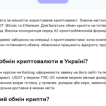
віту за кількістю користувачів криптовалют. Значна части
 Bitcoin та Ethereum. Для багатьох обмін крипти на готівк
да. Висока конкуренція серед 42 криптообмінників формує в
прямої заборони на операції з криптовалютами, хоча комп
нок готівкового обміну: обмінники працюють відкрито, про
обмін криптовалюти в Україні?
м курсом на Kurslog, оформлюєте заявку на його сайті та
аріант. USDT у мережі TRC-20: комісія мережі менше долар
інник видає готівку, у гривнях, доларах або євро, залежно
єрська доставка в межах міста.
ий обмін крипти?