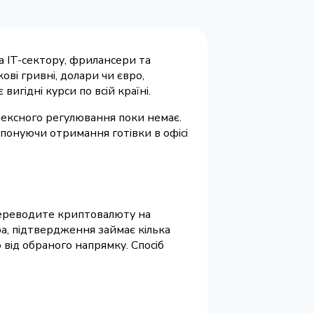
на IT-сектору, фрилансери та
ові гривні, долари чи євро,
игідні курси по всій країні.
лексного регулювання поки немає.
понуючи отримання готівки в офісі
 переводите криптовалюту на
а, підтвердження займає кілька
 від обраного напрямку. Спосіб