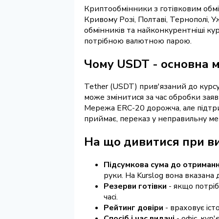
Криптообмінники з готівковим обміно
Кривому Розі, Полтаві, Тернополі, Уж
обмінників та найконкурентніші курс
потрібною валютною парою.
Чому USDT - основна м
Tether (USDT) прив'язаний до курсу 
може змінитися за час обробки зая
Мережа ERC-20 дорожча, але підтри
приймає, переказ у неправильну ме
На що дивитися при в
Підсумкова сума до отриман
руки. На Kurslog вона вказана
Резерви готівки
- якщо потріб
часі.
Рейтинг довіри
- враховує іст
Спосіб і час видачі
- офіс, кур