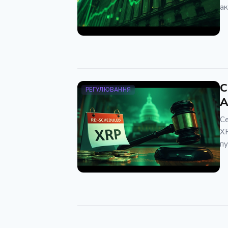
ак
С
РЕГУЛЮВАННЯ
A
Се
XR
пу