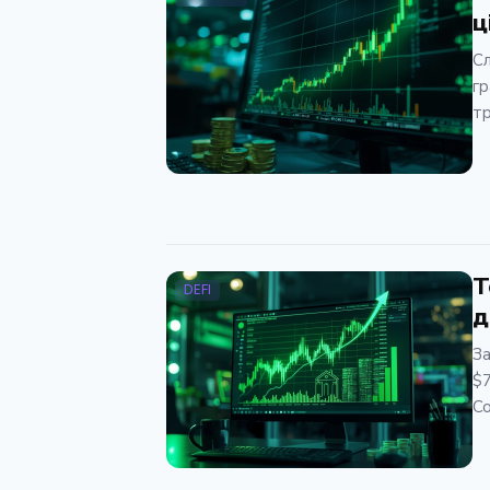
ц
Сл
гр
тр
Т
DEFI
д
За
$7
Co