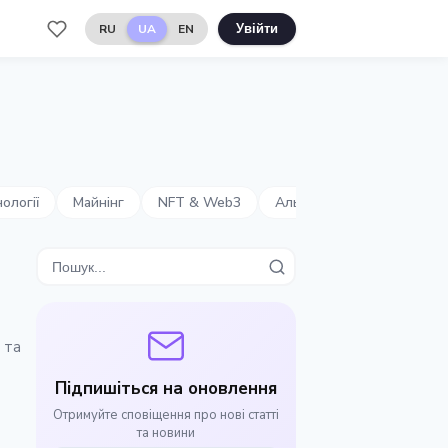
RU
UA
EN
Увійти
ології
Майнінг
NFT & Web3
Альткоїни
Безпека
 та
Підпишіться на оновлення
Отримуйте сповіщення про нові статті
та новини