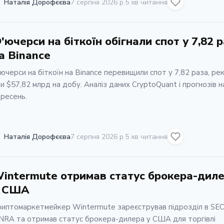
Наталія Дорофєєва
7 серпня 2026 р.
5 хв читання
'ючерси на біткоїн обігнали спот у 7,82 
а Binance
ючерси на біткоїн на Binance перевищили спот у 7,82 раза, ре
и $57,82 млрд на добу. Аналіз даних CryptoQuant і прогнозів н
ресень.
Наталія Дорофєєва
7 серпня 2026 р.
5 хв читання
intermute отримав статус брокера-дил
 США
иптомаркетмейкер Wintermute зареєстрував підрозділ в SEC
NRA та отримав статус брокера-дилера у США для торгівлі