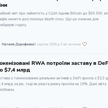
іни
абкий звіт про зайнятість у США підняв Bitcoin до $65 300, а
афік монети досі показує death cross. Що це означає для
ейдерів і курсу.
Наталія Дорофєєва
8 серпня 2026 р.
5 хв читання
окенізовані RWA потроїли заставу в DeF
о $7,4 млрд
става з токенізованих реальних активів у DeFi зросла з $2,3 
,4 млрд за рік, тоді як решта ринку просіла на 15%. Дані звіту
inShares.