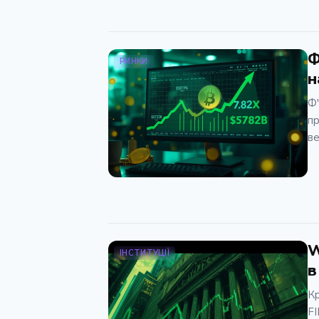
Ф
РИНКИ
н
Ф'
пр
ве
W
ІНСТИТУЦІЇ
в
Кр
FI