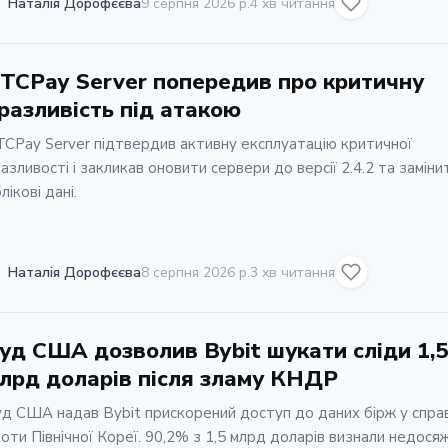
Наталія Дорофєєва
9 серпня 2026 р.
4 хв читання
TCPay Server попередив про критичну
разливість під атакою
CPay Server підтвердив активну експлуатацію критичної
азливості і закликав оновити сервери до версії 2.4.2 та заміни
лікові дані.
Наталія Дорофєєва
8 серпня 2026 р.
3 хв читання
уд США дозволив Bybit шукати сліди 1,5
лрд доларів після зламу КНДР
д США надав Bybit прискорений доступ до даних бірж у справ
оти Північної Кореї. 90,2% з 1,5 млрд доларів визнали недося