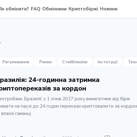
Як обміняти?
FAQ
Обмінники
Криптобіржі
Новини
т
Регулювання
Ринки
Стейблкоїни
Інституції
Техн
разилія: 24-годинна затримка
риптопереказів за кордон
нтробанк Бразилії з 1 січня 2027 року вимагатиме від бірж
имати на паузі до 24 годин перекази криптовалюти за кордон
 власні гаманці.