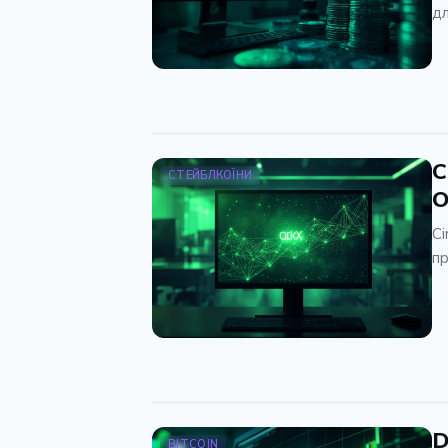
дл
C
СТЕЙБЛКОЇНИ
O
Ci
пр
D
BITCOIN