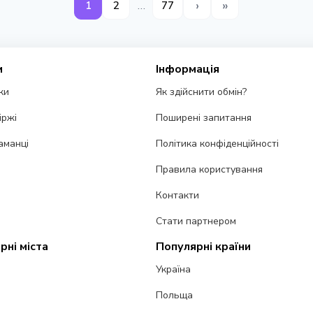
›
»
…
1
2
77
и
Інформація
ки
Як здійснити обмін?
іржі
Поширені запитання
аманці
Політика конфіденційності
Правила користування
Контакти
Стати партнером
рні міста
Популярні країни
Україна
Польща