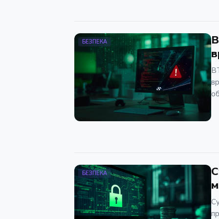
B
БЕЗПЕКА
в
BT
вр
об
С
БЕЗПЕКА
м
Су
пр