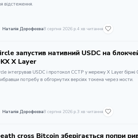
я відстеження.
Наталія Дорофєєва
8 серпня 2026 р.
4 хв читання
ircle запустив нативний USDC на блокче
KX X Layer
rcle інтегрував USDC і протокол CCTP у мережу X Layer біржі 
ибравши потребу в обгорнутих версіях токена через мости.
Наталія Дорофєєва
8 серпня 2026 р.
3 хв читання
eath cross Bitcoin зберігається попри ри