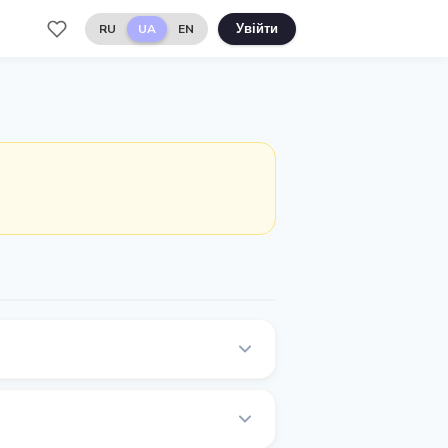
RU
UA
EN
Увійти
найкращі курси обміну криптовалют