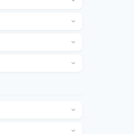
Уточніть тип курсу під час
 годин роботи обмінника.
о, напишіть у підтримку Kurslog на
женість мережі або неробочий час.
те відгук на сторінці обмінника,
гативні відгуки можуть бути