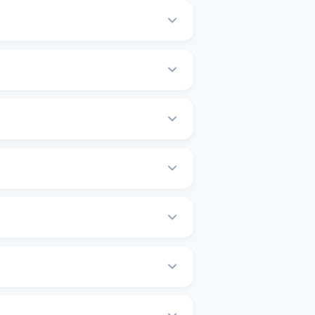
ники, але відповідальність за угоду
ку на обмін.
ги на сайті обмінника.
ані. Ознайомтеся з правилами