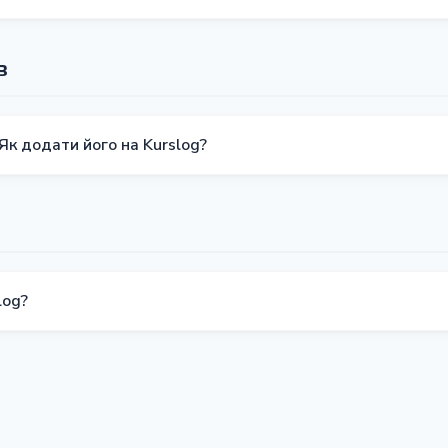
 ваш відгук порушує правила (наприклад, містить образи), н
же бути відхилений. Уточніть статус через
support@kurslog.c
в
Як додати його на Kurslog?
ю формою для реєстрації на нашому сайті або зв'язатися з на
вашу заявку найближчим часом.
log?
0 за телефоном, через Telegram @kruslog або форму зворотно
отного зв'язку.