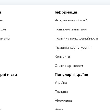
и
Інформація
ки
Як здійснити обмін?
іржі
Поширені запитання
аманці
Політика конфіденційності
Правила користування
Контакти
Стати партнером
рні міста
Популярні країни
Україна
Польща
Німеччина
а
Чехія