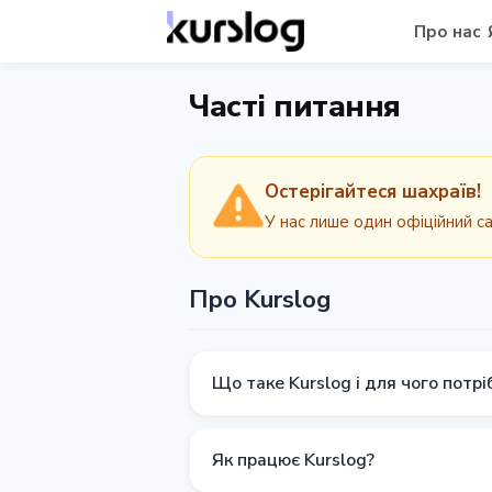
Про нас
Часті питання
Остерігайтеся шахраїв!
У нас лише один офіційний с
Про Kurslog
Що таке Kurslog і для чого потрі
Kurslog - це платформа для моніто
і фіатних грошей, надаючи актуальн
Як працює Kurslog?