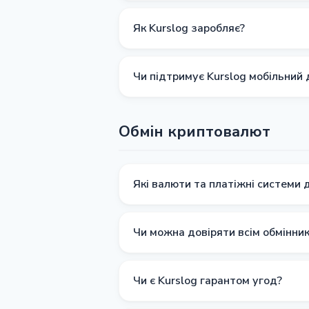
Kurslog збирає дані про курси, рез
відповідний обмінник і перейти на 
Як Kurslog заробляє?
Ми заробляємо на партнерських прог
обмінників.
Чи підтримує Kurslog мобільний
Так, наші мобільні додатки вже до
вдосконаленням їхнього функціонал
Обмін криптовалют
Які валюти та платіжні системи д
Kurslog підтримує популярні крипто
системи, такі як ПриватБанк, Моноба
Чи можна довіряти всім обмінник
Ми ретельно відбираємо обмінники,
умови та відгуки перед обміном, що
Чи є Kurslog гарантом угод?