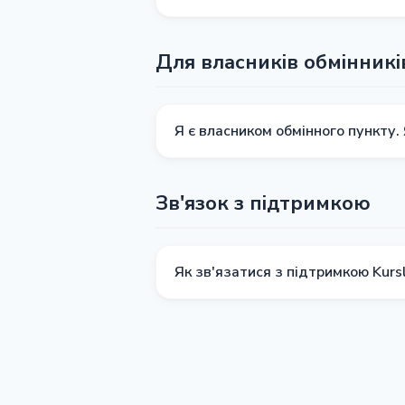
Відгуки проходять модерацію. Якщо
недостатньо інформативний, він мо
Для власників обмінникі
Я є власником обмінного пункту. 
Ви можете скористатися спеціально
@kurslog_partners
. Ми розглянемо 
Зв'язок з підтримкою
Як зв'язатися з підтримкою Kurs
Ми доступні щодня з 10:00 до 21:0
можна поставити через форму звор