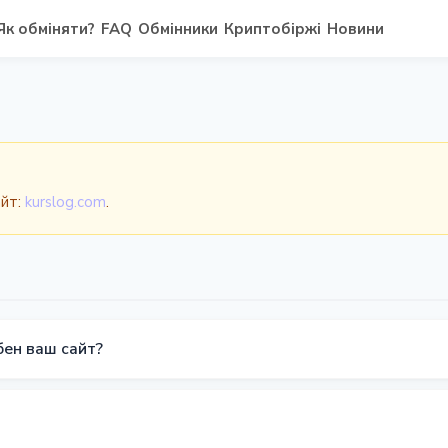
Як обміняти?
FAQ
Обмінники
Криптобіржі
Новини
айт:
kurslog.com
.
бен ваш сайт?
рингу криптовалютних обмінників. Ми допомагаємо знаходити 
у інформацію про надійні обмінники в реальному часі.