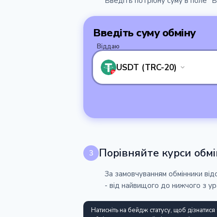
Введіть потрібну суму в поле "
Введіть суму обміну
Віддаю
USDT (TRC-20)
Порівняйте курси обмі
3
За замовчуванням обмінники від
- від найвищого до нижчого з ур
Натисніть на бейдж статусу, щоб дізнатися