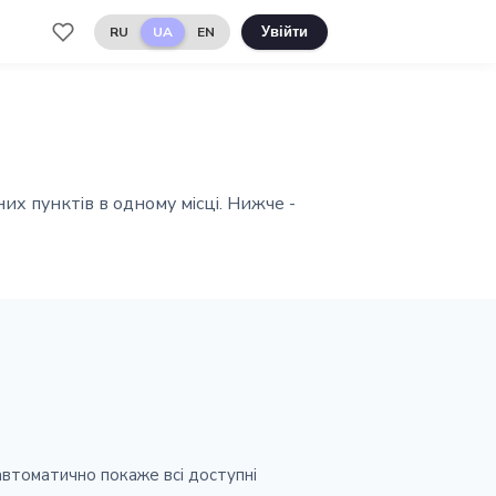
RU
UA
EN
Увійти
их пунктів в одному місці. Нижче -
автоматично покаже всі доступні