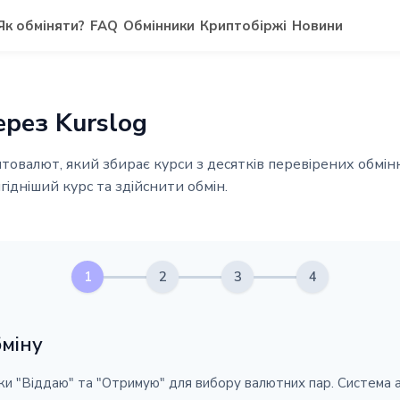
Як обміняти?
FAQ
Обмінники
Криптобіржі
Новини
ерез Kurslog
птовалют, який збирає курси з десятків перевірених обмінн
гідніший курс та здійснити обмін.
1
2
3
4
бміну
и "Віддаю" та "Отримую" для вибору валютних пар. Система 