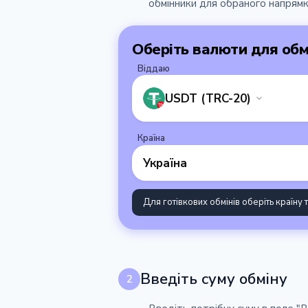
обмінники для обраного напрямк
Оберіть валюти для обм
Віддаю
USDT (TRC-20)
Країна
Україна
Для готівкових обмінів оберіть країну т
Введіть суму обміну
2