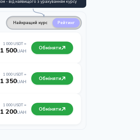
ом - від найвищого з урахуванням курсу
Найкращий курс
Рейтинг
1 000 USDT =
Обміняти
1 500
UAH
1 000 USDT =
Обміняти
1 350
UAH
1 000 USDT =
Обміняти
1 200
UAH