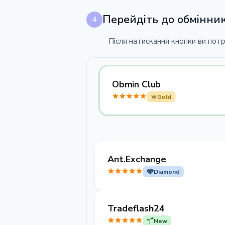
Перейдіть до обмінни
4
Після натискання кнопки ви пот
Obmin Club
Gold
Ant.Exchange
Diamond
Tradeflash24
New