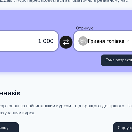
Віддаю". Курс перераховується автоматично в реальному часі.
Отримую
1 000
Гривня готівка
Сума розрахов
нників
сортовані за найвигіднішим курсом - від кращого до гіршого. 
ахуванням курсу.
 чому
Сортува