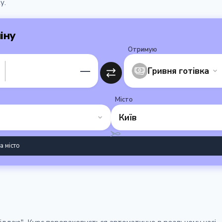
у.
іну
Отримую
—
Гривня готівка
Місто
Київ
а місто