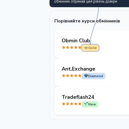
обмінник отримав цей рівень довіри
Порівняйте курси обмінників
Obmin Club
Gold
Ant.Exchange
Diamond
Tradeflash24
New