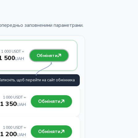
 попередньо заповненими параметрами.
1 000 USDT =
Обміняти
1 500
UAH
атисніть, щоб перейти на сайт обмінника
1 000 USDT =
Обміняти
1 350
UAH
1 000 USDT =
Обміняти
1 200
UAH