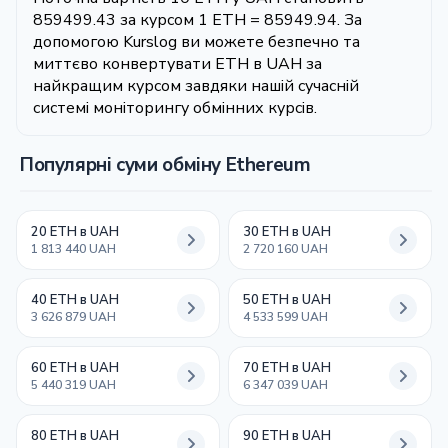
859499.43 за курсом 1 ETH = 85949.94. За
допомогою Kurslog ви можете безпечно та
миттєво конвертувати ETH в UAH за
найкращим курсом завдяки нашій сучасній
системі моніторингу обмінних курсів.
Популярні суми обміну Ethereum
20 ETH в UAH
30 ETH в UAH
1 813 440 UAH
2 720 160 UAH
40 ETH в UAH
50 ETH в UAH
3 626 879 UAH
4 533 599 UAH
60 ETH в UAH
70 ETH в UAH
5 440 319 UAH
6 347 039 UAH
80 ETH в UAH
90 ETH в UAH