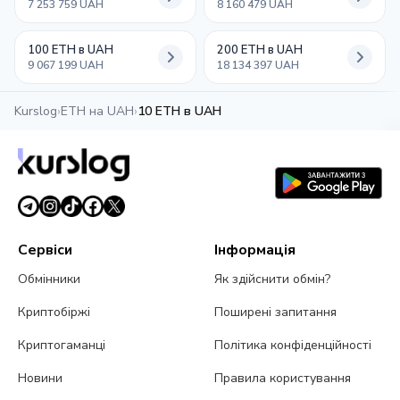
7 253 759 UAH
8 160 479 UAH
100 ETH в UAH
200 ETH в UAH
9 067 199 UAH
18 134 397 UAH
Kurslog
›
ETH на UAH
›
10 ETH в UAH
Сервіси
Інформація
Обмінники
Як здійснити обмін?
Криптобіржі
Поширені запитання
Криптогаманці
Політика конфіденційності
Новини
Правила користування