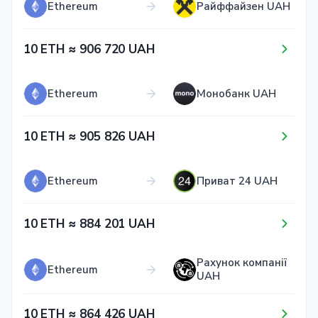
Ethereum
Райффайзен UAH
1​0​ ETH ≈ 9​0​6​ 7​2​0​ UAH
Ethereum
Монобанк UAH
1​0​ ETH ≈ 9​0​5​ 8​2​6​ UAH
Ethereum
Приват 24 UAH
1​0​ ETH ≈ 8​8​4​ 2​0​1​ UAH
Рахунок компанії
Ethereum
UAH
1​0​ ETH ≈ 8​6​4​ 4​2​6​ UAH