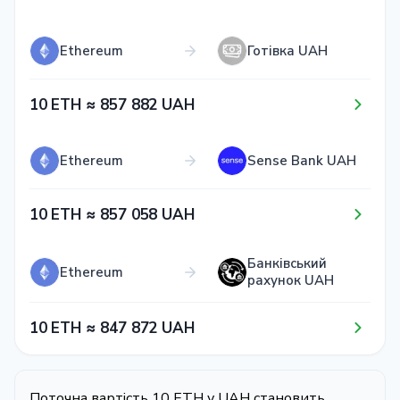
Ethereum
Готівка UAH
1​0​ ETH ≈ 8​5​7​ 8​8​2​ UAH
Ethereum
Sense Bank UAH
1​0​ ETH ≈ 8​5​7​ 0​5​8​ UAH
Банківський
Ethereum
рахунок UAH
1​0​ ETH ≈ 8​4​7​ 8​7​2​ UAH
Поточна вартість 10 ETH у UAH становить