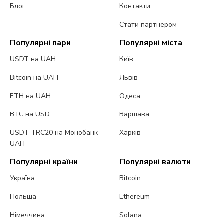
Блог
Контакти
Стати партнером
Популярні пари
Популярні міста
USDT на UAH
Київ
Bitcoin на UAH
Львів
ETH на UAH
Одеса
BTC на USD
Варшава
USDT TRC20 на Монобанк
Харків
UAH
Популярні країни
Популярні валюти
Україна
Bitcoin
Польща
Ethereum
Німеччина
Solana